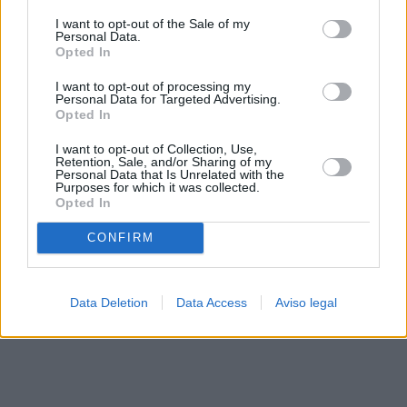
solo a este sitio web. Puede cambiar sus preferencias en
I want to opt-out of the Sale of my
cualquier momento entrando de nuevo en este sitio web o
Personal Data.
visitando nuestra política de privacidad.
Opted In
I want to opt-out of processing my
Personal Data for Targeted Advertising.
Opted In
I want to opt-out of Collection, Use,
Retention, Sale, and/or Sharing of my
Personal Data that Is Unrelated with the
Purposes for which it was collected.
Opted In
CONFIRM
Data Deletion
Data Access
Aviso legal