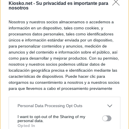
Kiosko.net -
Su privacidad es importante para
nosotros
Nosotros y nuestros socios almacenamos o accedemos a
información en un dispositivo, tales como cookies, y
procesamos datos personales, tales como identificadores
únicos e información estándar enviada por un dispositivo,
para personalizar contenidos y anuncios, medición de
anuncios y del contenido e información sobre el público, así
como para desarrollar y mejorar productos. Con su permiso,
nosotros y nuestros socios podemos utilizar datos de
localización geográfica precisa e identificación mediante las
características de dispositivos. Puede hacer clic para
otorgarnos su consentimiento a nosotros y a nuestros socios
para que llevemos a cabo el procesamiento previamente
descrito. De forma alternativa, puede acceder a información
más detallada y cambiar sus preferencias antes de otorgar o
Personal Data Processing Opt Outs
negar su consentimiento. Tenga en cuenta que algún
procesamiento de sus datos personales puede no requerir
I want to opt-out of the Sharing of my
de su consentimiento, pero usted tiene el derecho de
personal data.
rechazar tal procesamiento. Sus preferencias se aplicarán
Opted In