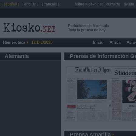
[ español ]
[ english ]
[ français ]
sobre Kiosko.net
contacto
ayuda
Periódicos de Alemania
Toda la prensa de hoy
Hemeroteca
17/Dic/2020
Inicio
África
Asia
Alemania
Prensa de Información G
Prensa Amarilla