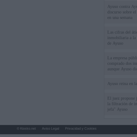
Ayuso contra Ay
discurso sobre e
en una semana
Las cifras del át
inmobiliaria a l
de Ayuso
La empresa públic
comprado dos inm
aunque Ayuso dic
el año"
Ayuso reina en l
El juez propone j
la filtración de i
jefa" Ayuso
© Kiosko.net
Aviso Legal
Privacidad y Cookies