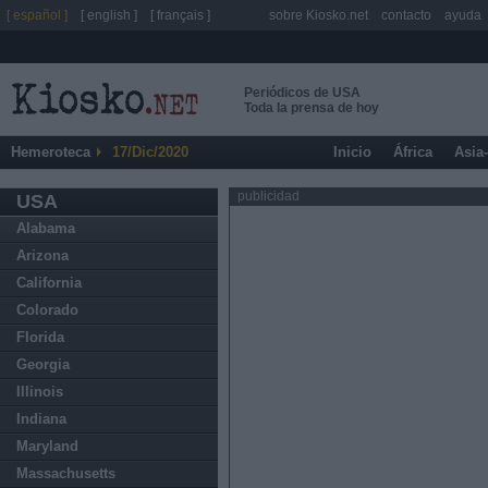
[ español ]
[ english ]
[ français ]
sobre Kiosko.net
contacto
ayuda
Periódicos de USA
Toda la prensa de hoy
Hemeroteca
17/Dic/2020
Inicio
África
Asia
publicidad
USA
Alabama
Arizona
California
Colorado
Florida
Georgia
Illinois
Indiana
Maryland
Massachusetts