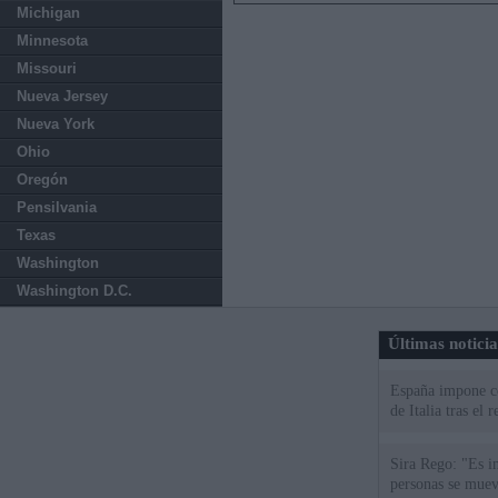
Michigan
Minnesota
Missouri
Nueva Jersey
Nueva York
Ohio
Oregón
Pensilvania
Texas
Washington
Washington D.C.
Últimas notici
España impone co
de Italia tras el
Sira Rego: "Es i
personas se muev