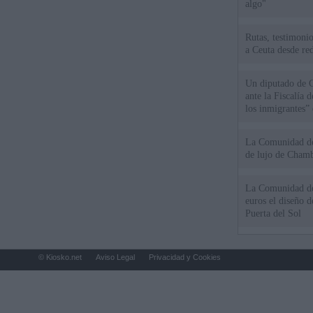
algo"
Rutas, testimonio
a Ceuta desde red
Un diputado de 
ante la Fiscalía 
los inmigrantes”
La Comunidad de 
de lujo de Chamb
La Comunidad de
euros el diseño d
Puerta del Sol
© Kiosko.net
Aviso Legal
Privacidad y Cookies