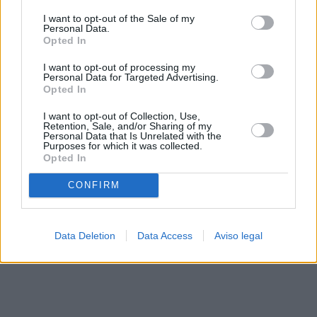
solo a este sitio web. Puede cambiar sus preferencias en
I want to opt-out of the Sale of my
cualquier momento entrando de nuevo en este sitio web o
Personal Data.
visitando nuestra política de privacidad.
Opted In
I want to opt-out of processing my
Personal Data for Targeted Advertising.
Opted In
I want to opt-out of Collection, Use,
Retention, Sale, and/or Sharing of my
Personal Data that Is Unrelated with the
Purposes for which it was collected.
Opted In
CONFIRM
Data Deletion
Data Access
Aviso legal