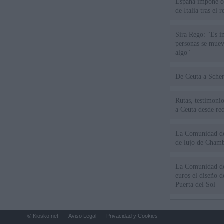
España impone co
de Italia tras el
Sira Rego: "Es i
personas se muev
algo"
De Ceu
Rutas, testimonio
a Ceuta desde red
La Comunidad de 
de lujo de Chamb
La Comunidad de
euros el diseño d
Puerta del Sol
© Kiosko.net
Aviso Legal
Privacidad y Cookies