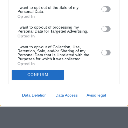
solo a este sitio web. Puede cambiar sus preferencias en
I want to opt-out of the Sale of my
cualquier momento entrando de nuevo en este sitio web o
Personal Data.
visitando nuestra política de privacidad.
Opted In
I want to opt-out of processing my
Personal Data for Targeted Advertising.
Opted In
I want to opt-out of Collection, Use,
Retention, Sale, and/or Sharing of my
Personal Data that Is Unrelated with the
Purposes for which it was collected.
Opted In
CONFIRM
Data Deletion
Data Access
Aviso legal