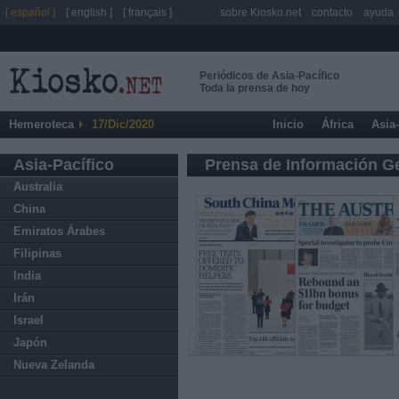
[ español ]
[ english ]
[ français ]
sobre Kiosko.net
contacto
ayuda
Periódicos de Asia-Pacífico
Toda la prensa de hoy
Hemeroteca
17/Dic/2020
Inicio
África
Asia
Asia-Pacífico
Prensa de Información G
Australia
China
Emiratos Árabes
Filipinas
India
Irán
Israel
Japón
Nueva Zelanda