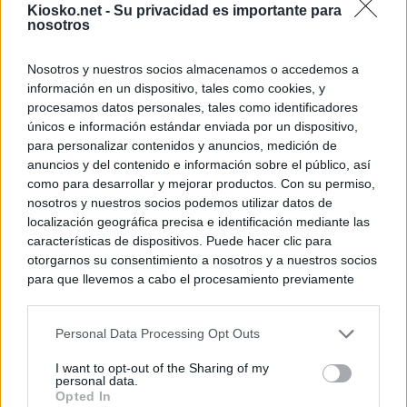
Kiosko.net -
Su privacidad es importante para
nosotros
Nosotros y nuestros socios almacenamos o accedemos a
información en un dispositivo, tales como cookies, y
procesamos datos personales, tales como identificadores
únicos e información estándar enviada por un dispositivo,
para personalizar contenidos y anuncios, medición de
anuncios y del contenido e información sobre el público, así
como para desarrollar y mejorar productos. Con su permiso,
nosotros y nuestros socios podemos utilizar datos de
localización geográfica precisa e identificación mediante las
características de dispositivos. Puede hacer clic para
otorgarnos su consentimiento a nosotros y a nuestros socios
para que llevemos a cabo el procesamiento previamente
descrito. De forma alternativa, puede acceder a información
más detallada y cambiar sus preferencias antes de otorgar o
Personal Data Processing Opt Outs
negar su consentimiento. Tenga en cuenta que algún
procesamiento de sus datos personales puede no requerir
I want to opt-out of the Sharing of my
de su consentimiento, pero usted tiene el derecho de
personal data.
rechazar tal procesamiento. Sus preferencias se aplicarán
Opted In