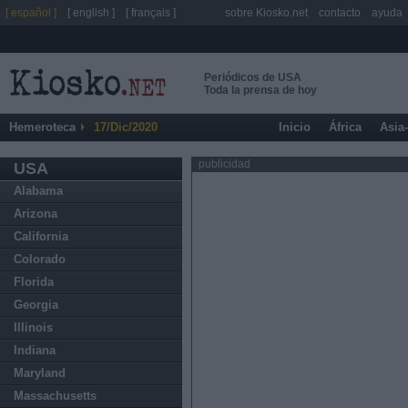
[ español ]
[ english ]
[ français ]
sobre Kiosko.net
contacto
ayuda
Periódicos de USA
Toda la prensa de hoy
Hemeroteca
17/Dic/2020
Inicio
África
Asia
publicidad
USA
Alabama
Arizona
California
Colorado
Florida
Georgia
Illinois
Indiana
Maryland
Massachusetts