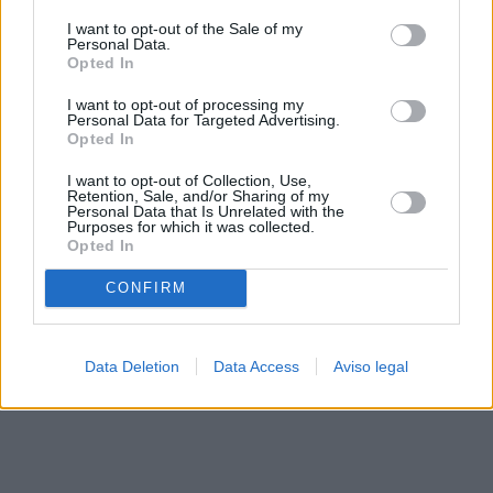
solo a este sitio web. Puede cambiar sus preferencias en
I want to opt-out of the Sale of my
cualquier momento entrando de nuevo en este sitio web o
Personal Data.
visitando nuestra política de privacidad.
Opted In
I want to opt-out of processing my
Personal Data for Targeted Advertising.
Opted In
I want to opt-out of Collection, Use,
Retention, Sale, and/or Sharing of my
Personal Data that Is Unrelated with the
Purposes for which it was collected.
Opted In
CONFIRM
Data Deletion
Data Access
Aviso legal