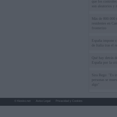
que los controles
son aleatorios y 
Más de 800.000 t
residentes en Can
fronterizo
España impone co
de Italia tras el
Qué hay detrás d
España por la cri
Sira Rego: "Es i
personas se muev
algo"
© Kiosko.net
Aviso Legal
Privacidad y Cookies