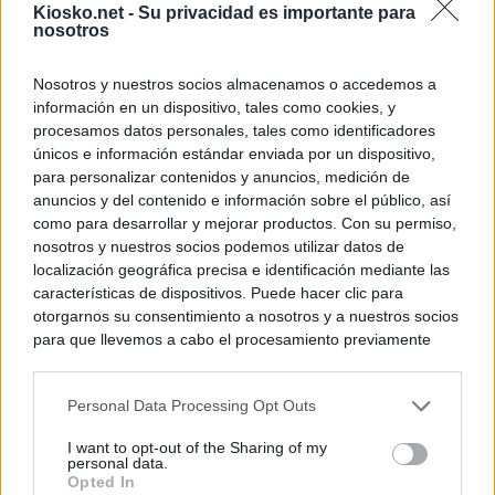
Kiosko.net -
Su privacidad es importante para
nosotros
Nosotros y nuestros socios almacenamos o accedemos a
información en un dispositivo, tales como cookies, y
procesamos datos personales, tales como identificadores
únicos e información estándar enviada por un dispositivo,
para personalizar contenidos y anuncios, medición de
anuncios y del contenido e información sobre el público, así
como para desarrollar y mejorar productos. Con su permiso,
nosotros y nuestros socios podemos utilizar datos de
localización geográfica precisa e identificación mediante las
características de dispositivos. Puede hacer clic para
otorgarnos su consentimiento a nosotros y a nuestros socios
para que llevemos a cabo el procesamiento previamente
descrito. De forma alternativa, puede acceder a información
más detallada y cambiar sus preferencias antes de otorgar o
Personal Data Processing Opt Outs
negar su consentimiento. Tenga en cuenta que algún
procesamiento de sus datos personales puede no requerir
I want to opt-out of the Sharing of my
de su consentimiento, pero usted tiene el derecho de
personal data.
rechazar tal procesamiento. Sus preferencias se aplicarán
Opted In