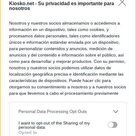
Kiosko.net -
Su privacidad es importante para
nosotros
Nosotros y nuestros socios almacenamos o accedemos a
información en un dispositivo, tales como cookies, y
procesamos datos personales, tales como identificadores
únicos e información estándar enviada por un dispositivo,
para personalizar contenidos y anuncios, medición de
anuncios y del contenido e información sobre el público, así
como para desarrollar y mejorar productos. Con su permiso,
nosotros y nuestros socios podemos utilizar datos de
localización geográfica precisa e identificación mediante las
características de dispositivos. Puede hacer clic para
otorgarnos su consentimiento a nosotros y a nuestros socios
para que llevemos a cabo el procesamiento previamente
descrito. De forma alternativa, puede acceder a información
más detallada y cambiar sus preferencias antes de otorgar o
Personal Data Processing Opt Outs
negar su consentimiento. Tenga en cuenta que algún
procesamiento de sus datos personales puede no requerir
I want to opt-out of the Sharing of my
de su consentimiento, pero usted tiene el derecho de
personal data.
rechazar tal procesamiento. Sus preferencias se aplicarán
Opted In