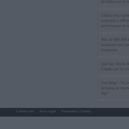
de Italia tras el
Última hora polít
controles a 199 p
restricciones en l
Más de 800.000 t
residentes en Can
fronterizo
Qué hay detrás d
España por la cri
Sira Rego: "Es i
personas se muev
algo"
© Kiosko.net
Aviso Legal
Privacidad y Cookies