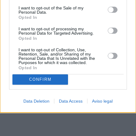
solo a este sitio web. Puede cambiar sus preferencias en
I want to opt-out of the Sale of my
cualquier momento entrando de nuevo en este sitio web o
Personal Data.
visitando nuestra política de privacidad.
Opted In
I want to opt-out of processing my
Personal Data for Targeted Advertising.
Opted In
I want to opt-out of Collection, Use,
Retention, Sale, and/or Sharing of my
Personal Data that Is Unrelated with the
Purposes for which it was collected.
Opted In
CONFIRM
Data Deletion
Data Access
Aviso legal