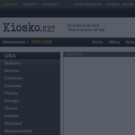
[ español ]
[ english ]
[ français ]
sobre Kiosko.net
contacto
ayuda
Periódicos de USA
Toda la prensa de hoy
Hemeroteca
17/Dic/2020
Inicio
África
Asia
publicidad
USA
Alabama
Arizona
California
Colorado
Florida
Georgia
Illinois
Indiana
Maryland
Massachusetts