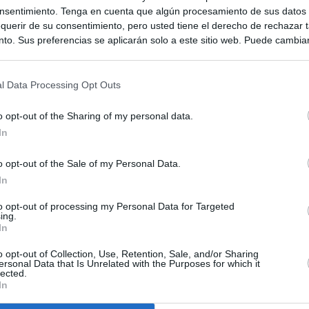
nsentimiento. Tenga en cuenta que algún procesamiento de sus datos
querir de su consentimiento, pero usted tiene el derecho de rechazar t
to. Sus preferencias se aplicarán solo a este sitio web. Puede cambia
s en cualquier momento entrando de nuevo en este sitio web o visitan
privacidad.
l Data Processing Opt Outs
o opt-out of the Sharing of my personal data.
In
o opt-out of the Sale of my Personal Data.
In
to opt-out of processing my Personal Data for Targeted
ing.
In
o opt-out of Collection, Use, Retention, Sale, and/or Sharing
ersonal Data that Is Unrelated with the Purposes for which it
lected.
In