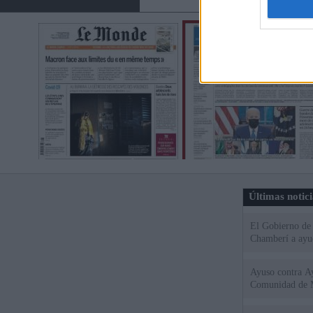
Últimas notic
El Gobierno de 
Chamberí a ayud
Ayuso contra Ay
Comunidad de 