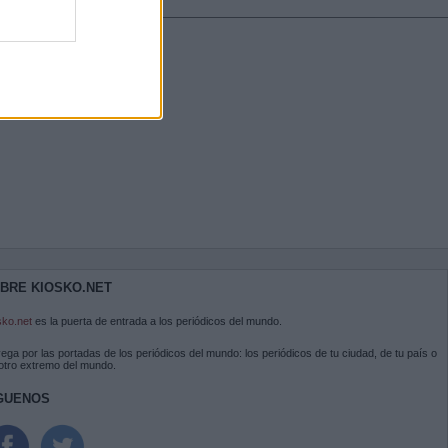
BRE KIOSKO.NET
sko.net
es la puerta de entrada a los periódicos del mundo.
ega por las portadas de los periódicos del mundo: los periódicos de tu ciudad, de tu país o
 otro extremo del mundo.
GUENOS