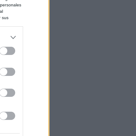
 personales
al
r sus
do nuestra