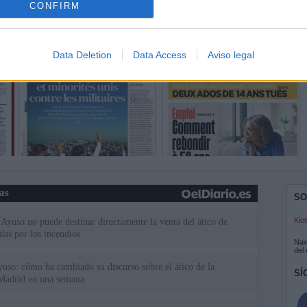
CONFIRM
Data Deletion
Data Access
Aviso legal
ias
SO
Kio
Ayuso no puede destinar directamente la venta del ático de
as por los incendios
Nav
del
uso: cómo ha cambiado su discurso sobre el ático de la
SÍ
Madrid en una semana