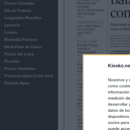
Franco Condado
Isla de Francia
Languedoc-Rosellón
Lemosín
Lorena
Mediodía-Pirineos
Norte-Paso de Calais
Países del Loira
Picardía
Kiosko.ne
Poitou-Charentes
Provenza-Alpes-Costa Azul
Nosotros y 
Ródano-Alpes
como cookie
información
medición de
desarrollar
datos de loc
dispositivo
socios para
puede acced