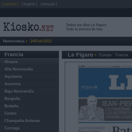
[ español ]
[ english ]
[ français ]
Todos los días Le Figaro
Toda la prensa de hoy
Hemeroteca
24/Feb/2021
Francia
Le Figaro
Europa
Francia
Alsacia
Alta Normandía
Aquitania
Auvernia
Baja Normandía
Borgoña
Bretaña
Centro
Champaña-Ardenas
Corcega