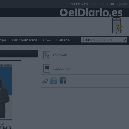
sobre Kiosko.net
contacto
ayuda
opa
Latinoamérica
USA
Canadá
sitio web
traducción