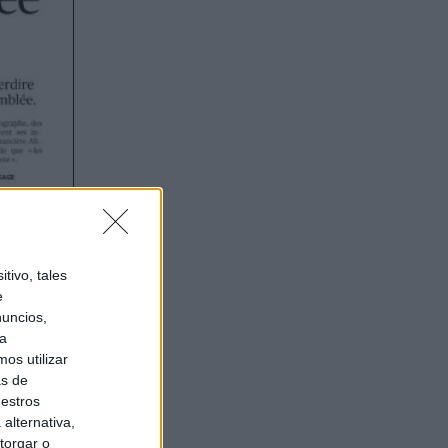
tivo, tales
e
nuncios,
ra
os utilizar
as de
uestros
alternativa,
torgar o