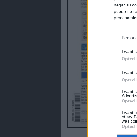
negar su co
puede no re
procesamien
preferencia
política de 
Persona
I want t
Opted 
I want t
Opted 
I want 
Advertis
Opted 
I want t
of my P
was col
Opted 