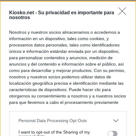
La Comunidad de 
Kiosko.net -
Su privacidad es importante para
de lujo de Chamb
nosotros
La Comunidad de
Nosotros y nuestros socios almacenamos o accedemos a
euros el diseño d
información en un dispositivo, tales como cookies, y
Puerta del Sol
procesamos datos personales, tales como identificadores
únicos e información estándar enviada por un dispositivo,
para personalizar contenidos y anuncios, medición de
© Kiosko.net
Aviso Legal
Privacidad y Cookies
anuncios y del contenido e información sobre el público, así
como para desarrollar y mejorar productos. Con su permiso,
nosotros y nuestros socios podemos utilizar datos de
localización geográfica precisa e identificación mediante las
características de dispositivos. Puede hacer clic para
otorgarnos su consentimiento a nosotros y a nuestros socios
para que llevemos a cabo el procesamiento previamente
descrito. De forma alternativa, puede acceder a información
más detallada y cambiar sus preferencias antes de otorgar o
Personal Data Processing Opt Outs
negar su consentimiento. Tenga en cuenta que algún
procesamiento de sus datos personales puede no requerir
I want to opt-out of the Sharing of my
de su consentimiento, pero usted tiene el derecho de