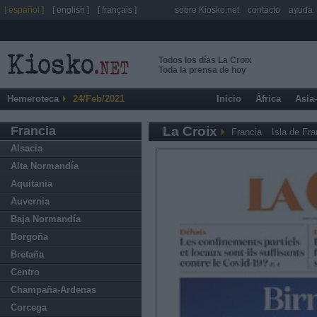
[ español ]
[ english ]
[ français ]
sobre Kiosko.net
contacto
ayuda
Todos los días La Croix
Toda la prensa de hoy
Hemeroteca
24/Feb/2021
Inicio
África
Asia
Francia
La Croix
Francia
Isla de Fra
Alsacia
Alta Normandía
Aquitania
Auvernia
Baja Normandía
Borgoña
Bretaña
Centro
Champaña-Ardenas
Corcega