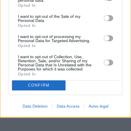
personal data.
rechazar tal procesamiento. Sus preferencias se aplicarán
Opted In
solo a este sitio web. Puede cambiar sus preferencias en
I want to opt-out of the Sale of my
cualquier momento entrando de nuevo en este sitio web o
Personal Data.
visitando nuestra política de privacidad.
Opted In
I want to opt-out of processing my
Personal Data for Targeted Advertising.
Opted In
I want to opt-out of Collection, Use,
Retention, Sale, and/or Sharing of my
Personal Data that Is Unrelated with the
Purposes for which it was collected.
Opted In
CONFIRM
Data Deletion
Data Access
Aviso legal