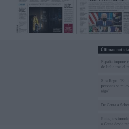
Últimas notici
España impone co
de Italia tras el
Sira Rego: "Es i
personas se muev
algo"
De Ceu
Rutas, testimonio
a Ceuta desde red