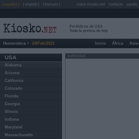
[ español ]
[ english ]
[ français ]
sobre Kiosko.net
contacto
ayuda
Periódicos de USA
Toda la prensa de hoy
Hemeroteca
24/Feb/2021
Inicio
África
Asia
publicidad
USA
Alabama
Arizona
California
Colorado
Florida
Georgia
Illinois
Indiana
Maryland
Massachusetts