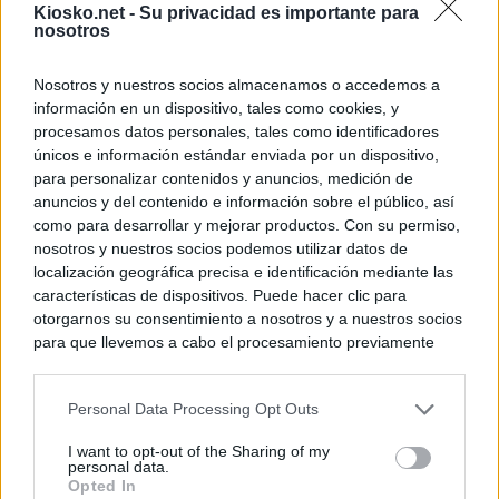
Kiosko.net -
Su privacidad es importante para
nosotros
Nosotros y nuestros socios almacenamos o accedemos a
información en un dispositivo, tales como cookies, y
procesamos datos personales, tales como identificadores
únicos e información estándar enviada por un dispositivo,
para personalizar contenidos y anuncios, medición de
anuncios y del contenido e información sobre el público, así
como para desarrollar y mejorar productos. Con su permiso,
nosotros y nuestros socios podemos utilizar datos de
localización geográfica precisa e identificación mediante las
características de dispositivos. Puede hacer clic para
otorgarnos su consentimiento a nosotros y a nuestros socios
para que llevemos a cabo el procesamiento previamente
descrito. De forma alternativa, puede acceder a información
más detallada y cambiar sus preferencias antes de otorgar o
Personal Data Processing Opt Outs
negar su consentimiento. Tenga en cuenta que algún
procesamiento de sus datos personales puede no requerir
I want to opt-out of the Sharing of my
de su consentimiento, pero usted tiene el derecho de
personal data.
rechazar tal procesamiento. Sus preferencias se aplicarán
Opted In