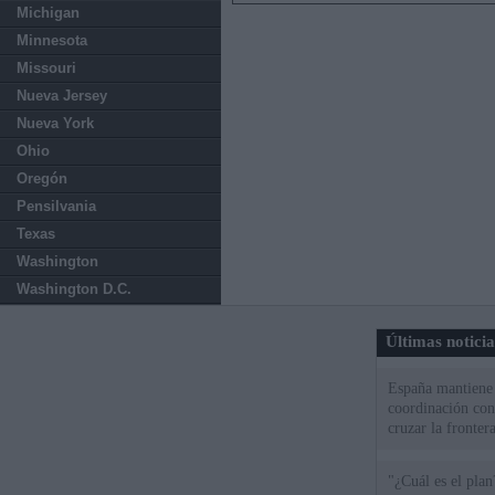
Michigan
Minnesota
Missouri
Nueva Jersey
Nueva York
Ohio
Oregón
Pensilvania
Texas
Washington
Washington D.C.
Últimas notici
España mantiene l
coordinación con
cruzar la fronter
"¿Cuál es el plan