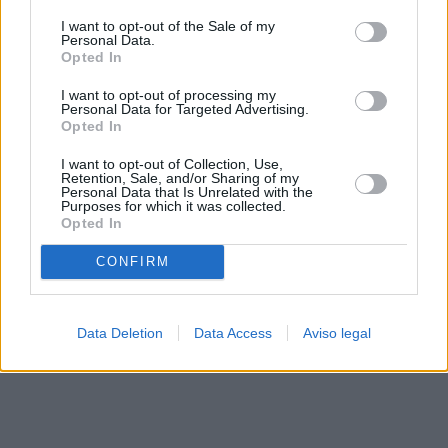
solo a este sitio web. Puede cambiar sus preferencias en
I want to opt-out of the Sale of my
cualquier momento entrando de nuevo en este sitio web o
Personal Data.
visitando nuestra política de privacidad.
Opted In
I want to opt-out of processing my
Personal Data for Targeted Advertising.
Opted In
I want to opt-out of Collection, Use,
Retention, Sale, and/or Sharing of my
Personal Data that Is Unrelated with the
Purposes for which it was collected.
Opted In
CONFIRM
Data Deletion
Data Access
Aviso legal