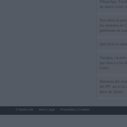
WhatsApp, Faceb
un nuevo cruce a
15 de agosto
Vox eleva la pres
los menores de C
gobiernan en coa
Qué fácil es odi
Tatuajes, cicatri
que busca a los d
Ceuta
Herencia del esc
del PP: así es l
ático de Ayuso
© Kiosko.net
Aviso Legal
Privacidad y Cookies