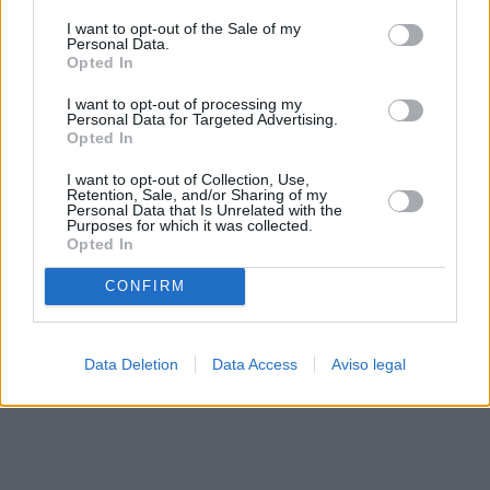
solo a este sitio web. Puede cambiar sus preferencias en
I want to opt-out of the Sale of my
cualquier momento entrando de nuevo en este sitio web o
Personal Data.
visitando nuestra política de privacidad.
Opted In
I want to opt-out of processing my
Personal Data for Targeted Advertising.
Opted In
I want to opt-out of Collection, Use,
Retention, Sale, and/or Sharing of my
Personal Data that Is Unrelated with the
Purposes for which it was collected.
Opted In
CONFIRM
Data Deletion
Data Access
Aviso legal