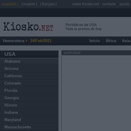
[ español ]
[ english ]
[ français ]
sobre Kiosko.net
contacto
ayuda
Periódicos de USA
Toda la prensa de hoy
Hemeroteca
24/Feb/2021
Inicio
África
Asia
publicidad
USA
Alabama
Arizona
California
Colorado
Florida
Georgia
Illinois
Indiana
Maryland
Massachusetts