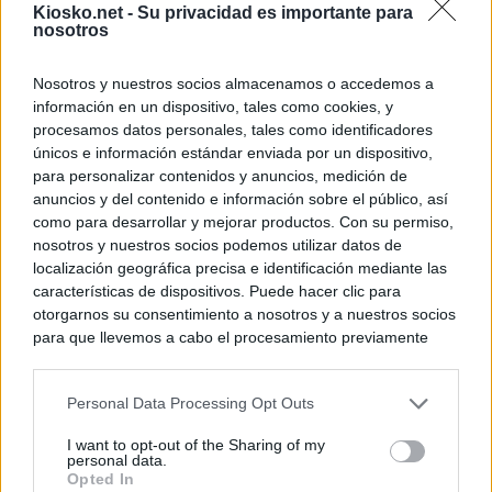
Kiosko.net -
Su privacidad es importante para
nosotros
Nosotros y nuestros socios almacenamos o accedemos a
información en un dispositivo, tales como cookies, y
procesamos datos personales, tales como identificadores
únicos e información estándar enviada por un dispositivo,
para personalizar contenidos y anuncios, medición de
anuncios y del contenido e información sobre el público, así
como para desarrollar y mejorar productos. Con su permiso,
nosotros y nuestros socios podemos utilizar datos de
localización geográfica precisa e identificación mediante las
características de dispositivos. Puede hacer clic para
otorgarnos su consentimiento a nosotros y a nuestros socios
para que llevemos a cabo el procesamiento previamente
descrito. De forma alternativa, puede acceder a información
más detallada y cambiar sus preferencias antes de otorgar o
Personal Data Processing Opt Outs
negar su consentimiento. Tenga en cuenta que algún
procesamiento de sus datos personales puede no requerir
I want to opt-out of the Sharing of my
de su consentimiento, pero usted tiene el derecho de
personal data.
rechazar tal procesamiento. Sus preferencias se aplicarán
Opted In