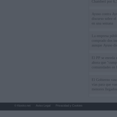
Chamberí por 6,3
Ayuso contra Ay
discurso sobre e
en una semana
La empresa públic
comprado dos inm
aunque Ayuso dic
el año"
El PP se enreda 
ahora que "cumpl
comunidades en l
oponen
El Gobierno vasc
vías para que vue
menores llegados
© Kiosko.net
Aviso Legal
Privacidad y Cookies