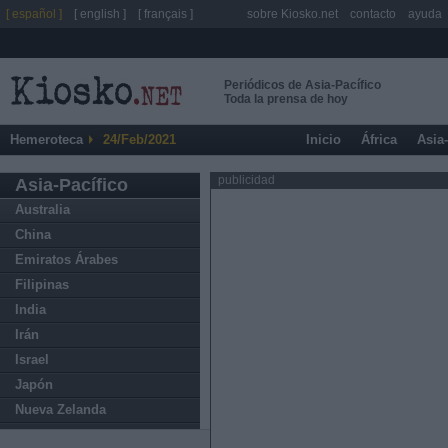
[ español ]
[ english ]
[ français ]
sobre Kiosko.net
contacto
ayuda
Periódicos de Asia-Pacífico
Toda la prensa de hoy
Hemeroteca
24/Feb/2021
Inicio
África
Asia
publicidad
Asia-Pacífico
Australia
China
Emiratos Árabes
Filipinas
India
Irán
Israel
Japón
Nueva Zelanda