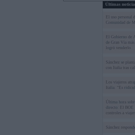
Últimas notici
El uso personal d
Comunidad de M
El Gobierno de A
de Gran Vía más
logró venderlo
Sánchez se plant
con Italia tras c
Los viajeros atra
Italia: “Es ridíc
Última hora sobre
directo: El BOE p
controles a viaje
tacha de "incomp
Sánchez responde