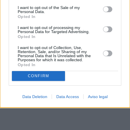
solo a este sitio web. Puede cambiar sus preferencias en
I want to opt-out of the Sale of my
cualquier momento entrando de nuevo en este sitio web o
Personal Data.
visitando nuestra política de privacidad.
Opted In
I want to opt-out of processing my
Personal Data for Targeted Advertising.
Opted In
I want to opt-out of Collection, Use,
Retention, Sale, and/or Sharing of my
Personal Data that Is Unrelated with the
Purposes for which it was collected.
Opted In
CONFIRM
Data Deletion
Data Access
Aviso legal