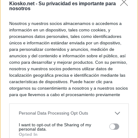
Kiosko.net -
Su privacidad es importante para
nosotros
Nosotros y nuestros socios almacenamos o accedemos a
información en un dispositivo, tales como cookies, y
procesamos datos personales, tales como identificadores
únicos e información estándar enviada por un dispositivo,
para personalizar contenidos y anuncios, medición de
anuncios y del contenido e información sobre el público, así
como para desarrollar y mejorar productos. Con su permiso,
nosotros y nuestros socios podemos utilizar datos de
localización geográfica precisa e identificación mediante las
características de dispositivos. Puede hacer clic para
otorgarnos su consentimiento a nosotros y a nuestros socios
para que llevemos a cabo el procesamiento previamente
descrito. De forma alternativa, puede acceder a información
más detallada y cambiar sus preferencias antes de otorgar o
Personal Data Processing Opt Outs
negar su consentimiento. Tenga en cuenta que algún
procesamiento de sus datos personales puede no requerir
I want to opt-out of the Sharing of my
de su consentimiento, pero usted tiene el derecho de
personal data.
rechazar tal procesamiento. Sus preferencias se aplicarán
Opted In