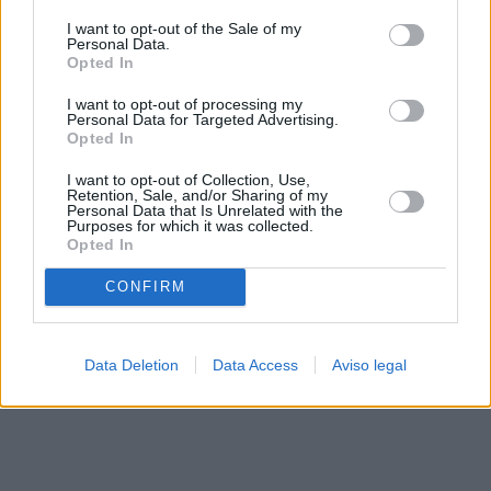
solo a este sitio web. Puede cambiar sus preferencias en
I want to opt-out of the Sale of my
cualquier momento entrando de nuevo en este sitio web o
Personal Data.
visitando nuestra política de privacidad.
Opted In
I want to opt-out of processing my
Personal Data for Targeted Advertising.
Opted In
I want to opt-out of Collection, Use,
Retention, Sale, and/or Sharing of my
Personal Data that Is Unrelated with the
Purposes for which it was collected.
Opted In
CONFIRM
Data Deletion
Data Access
Aviso legal