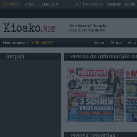
[ español ]
[ english ]
[ français ]
sobre Kiosko.net
contacto
ayuda
Periódicos de Turquía
Toda la prensa de hoy
Hemeroteca
24/Feb/2021
Inicio
África
Asia
Turquía
Prensa de Información G
Prensa Deportiva