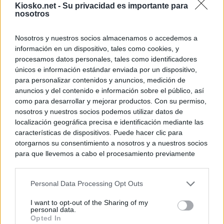
Kiosko.net -
Su privacidad es importante para
nosotros
Nosotros y nuestros socios almacenamos o accedemos a
información en un dispositivo, tales como cookies, y
procesamos datos personales, tales como identificadores
únicos e información estándar enviada por un dispositivo,
para personalizar contenidos y anuncios, medición de
anuncios y del contenido e información sobre el público, así
como para desarrollar y mejorar productos. Con su permiso,
nosotros y nuestros socios podemos utilizar datos de
localización geográfica precisa e identificación mediante las
características de dispositivos. Puede hacer clic para
otorgarnos su consentimiento a nosotros y a nuestros socios
para que llevemos a cabo el procesamiento previamente
descrito. De forma alternativa, puede acceder a información
más detallada y cambiar sus preferencias antes de otorgar o
Personal Data Processing Opt Outs
negar su consentimiento. Tenga en cuenta que algún
procesamiento de sus datos personales puede no requerir
I want to opt-out of the Sharing of my
de su consentimiento, pero usted tiene el derecho de
personal data.
rechazar tal procesamiento. Sus preferencias se aplicarán
Opted In