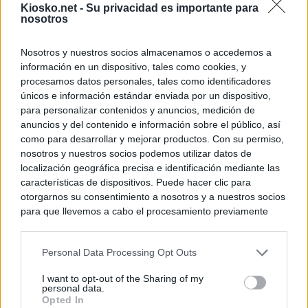
Kiosko.net -
Su privacidad es importante para
nosotros
Nosotros y nuestros socios almacenamos o accedemos a
información en un dispositivo, tales como cookies, y
procesamos datos personales, tales como identificadores
únicos e información estándar enviada por un dispositivo,
para personalizar contenidos y anuncios, medición de
anuncios y del contenido e información sobre el público, así
como para desarrollar y mejorar productos. Con su permiso,
nosotros y nuestros socios podemos utilizar datos de
localización geográfica precisa e identificación mediante las
características de dispositivos. Puede hacer clic para
otorgarnos su consentimiento a nosotros y a nuestros socios
para que llevemos a cabo el procesamiento previamente
descrito. De forma alternativa, puede acceder a información
más detallada y cambiar sus preferencias antes de otorgar o
Personal Data Processing Opt Outs
negar su consentimiento. Tenga en cuenta que algún
procesamiento de sus datos personales puede no requerir
I want to opt-out of the Sharing of my
de su consentimiento, pero usted tiene el derecho de
personal data.
rechazar tal procesamiento. Sus preferencias se aplicarán
Opted In