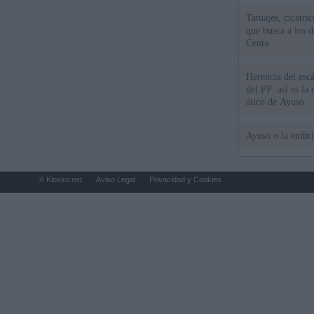
Tatuajes, cicatri
que busca a los d
Ceuta
Herencia del esc
del PP: así es l
ático de Ayuso
Ayuso o la embr
© Kiosko.net
Aviso Legal
Privacidad y Cookies