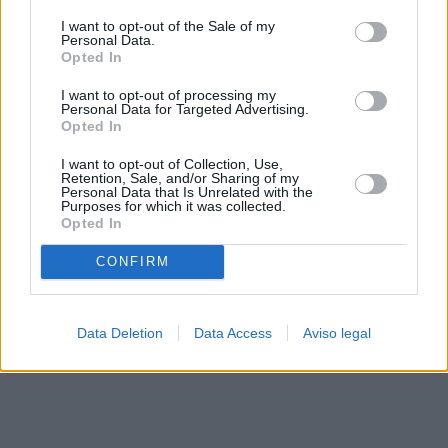
solo a este sitio web. Puede cambiar sus preferencias en
I want to opt-out of the Sale of my
cualquier momento entrando de nuevo en este sitio web o
Personal Data.
visitando nuestra política de privacidad.
Opted In
I want to opt-out of processing my
Personal Data for Targeted Advertising.
Opted In
I want to opt-out of Collection, Use,
Retention, Sale, and/or Sharing of my
Personal Data that Is Unrelated with the
Purposes for which it was collected.
Opted In
CONFIRM
Data Deletion
Data Access
Aviso legal