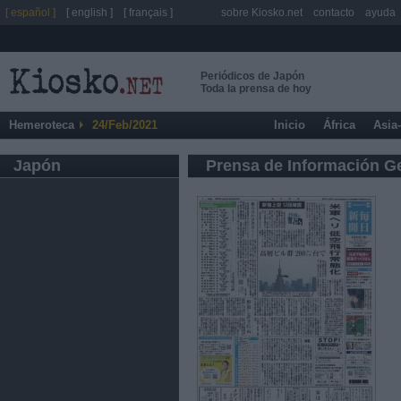
[ español ]
[ english ]
[ français ]
sobre Kiosko.net
contacto
ayuda
Periódicos de Japón
Toda la prensa de hoy
Hemeroteca
24/Feb/2021
Inicio
África
Asia
Japón
Prensa de Información G