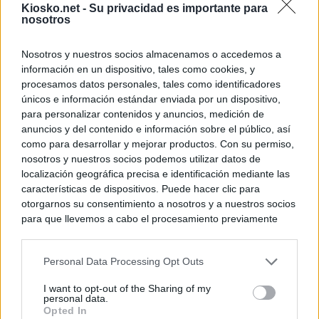
Kiosko.net -
Su privacidad es importante para
nosotros
Nosotros y nuestros socios almacenamos o accedemos a
información en un dispositivo, tales como cookies, y
procesamos datos personales, tales como identificadores
únicos e información estándar enviada por un dispositivo,
para personalizar contenidos y anuncios, medición de
anuncios y del contenido e información sobre el público, así
como para desarrollar y mejorar productos. Con su permiso,
nosotros y nuestros socios podemos utilizar datos de
localización geográfica precisa e identificación mediante las
características de dispositivos. Puede hacer clic para
otorgarnos su consentimiento a nosotros y a nuestros socios
para que llevemos a cabo el procesamiento previamente
descrito. De forma alternativa, puede acceder a información
más detallada y cambiar sus preferencias antes de otorgar o
Personal Data Processing Opt Outs
negar su consentimiento. Tenga en cuenta que algún
procesamiento de sus datos personales puede no requerir
I want to opt-out of the Sharing of my
de su consentimiento, pero usted tiene el derecho de
personal data.
rechazar tal procesamiento. Sus preferencias se aplicarán
Opted In