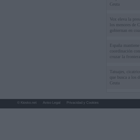
Ceuta
Vox eleva la pres
los menores de C
gobiernan en coa
España mantiene l
coordinación con
cruzar la fronter
Tatuajes, cicatri
que busca a los d
Ceuta
© Kiosko.net
Aviso Legal
Privacidad y Cookies