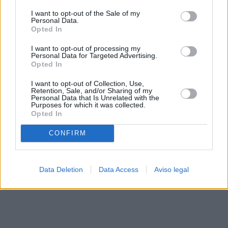
solo a este sitio web. Puede cambiar sus preferencias en
I want to opt-out of the Sale of my
cualquier momento entrando de nuevo en este sitio web o
Personal Data.
visitando nuestra política de privacidad.
Opted In
I want to opt-out of processing my
Personal Data for Targeted Advertising.
Opted In
I want to opt-out of Collection, Use,
Retention, Sale, and/or Sharing of my
Personal Data that Is Unrelated with the
Purposes for which it was collected.
Opted In
CONFIRM
Data Deletion
Data Access
Aviso legal