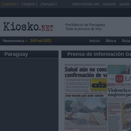
[ español ]
[ english ]
[ français ]
sobre Kiosko.net
contacto
ayuda
Periódicos de Paraguay
Toda la prensa de hoy
Hemeroteca
24/Feb/2021
Inicio
África
Asia
Paraguay
Prensa de Información G