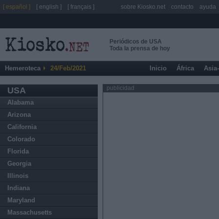
[ español ]
[ english ]
[ français ]
sobre Kiosko.net
contacto
ayuda
Periódicos de USA
Toda la prensa de hoy
Hemeroteca
24/Feb/2021
Inicio
África
Asia
publicidad
USA
Alabama
Arizona
California
Colorado
Florida
Georgia
Illinois
Indiana
Maryland
Massachusetts