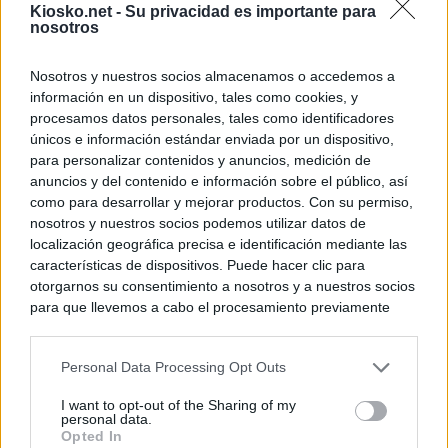
Kiosko.net -
Su privacidad es importante para
nosotros
Nosotros y nuestros socios almacenamos o accedemos a
información en un dispositivo, tales como cookies, y
procesamos datos personales, tales como identificadores
únicos e información estándar enviada por un dispositivo,
para personalizar contenidos y anuncios, medición de
anuncios y del contenido e información sobre el público, así
como para desarrollar y mejorar productos. Con su permiso,
nosotros y nuestros socios podemos utilizar datos de
localización geográfica precisa e identificación mediante las
características de dispositivos. Puede hacer clic para
otorgarnos su consentimiento a nosotros y a nuestros socios
para que llevemos a cabo el procesamiento previamente
descrito. De forma alternativa, puede acceder a información
más detallada y cambiar sus preferencias antes de otorgar o
Personal Data Processing Opt Outs
negar su consentimiento. Tenga en cuenta que algún
procesamiento de sus datos personales puede no requerir
I want to opt-out of the Sharing of my
de su consentimiento, pero usted tiene el derecho de
personal data.
rechazar tal procesamiento. Sus preferencias se aplicarán
Opted In