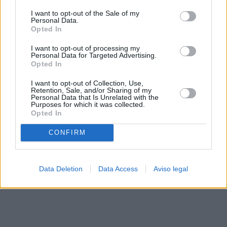
solo a este sitio web. Puede cambiar sus preferencias en
I want to opt-out of the Sale of my
cualquier momento entrando de nuevo en este sitio web o
Personal Data.
visitando nuestra política de privacidad.
Opted In
I want to opt-out of processing my
Personal Data for Targeted Advertising.
Opted In
I want to opt-out of Collection, Use,
Retention, Sale, and/or Sharing of my
Personal Data that Is Unrelated with the
Purposes for which it was collected.
Opted In
CONFIRM
Data Deletion
Data Access
Aviso legal