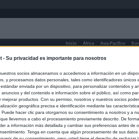
Inicio
África
Asia-Pacífico
Eur
eneral
t -
Su privacidad es importante para nosotros
nuestros socios almacenamos o accedemos a información en un disposi
s, y procesamos datos personales, tales como identificadores únicos 
 estándar enviada por un dispositivo, para personalizar contenidos y a
 anuncios y del contenido e información sobre el público, así como pa
 y mejorar productos. Con su permiso, nosotros y nuestros socios podem
alización geográfica precisa e identificación mediante las característic
s. Puede hacer clic para otorgarnos su consentimiento a nosotros y a n
 que llevemos a cabo el procesamiento previamente descrito. De forma 
er a información más detallada y cambiar sus preferencias antes de o
nsentimiento. Tenga en cuenta que algún procesamiento de sus datos
querir de su consentimiento, pero usted tiene el derecho de rechazar t