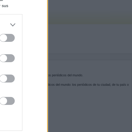
r sus
do nuestra
BRE KIOSKO.NET
sko.net
es la puerta de entrada a los periódicos del mundo.
ega por las portadas de los periódicos del mundo: los periódicos de tu ciudad, de tu país o
 otro extremo del mundo.
GUENOS