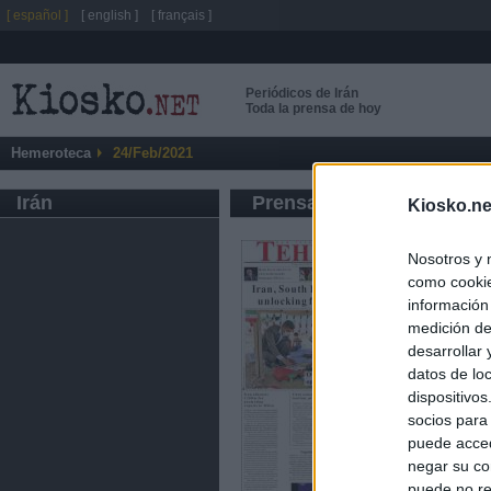
[ español ]
[ english ]
[ français ]
Periódicos de Irán
Toda la prensa de hoy
Hemeroteca
24/Feb/2021
Irán
Prensa de Información G
Kiosko.ne
Nosotros y 
como cookie
información
medición de
desarrollar
datos de loc
dispositivo
socios para
puede acced
negar su co
puede no re