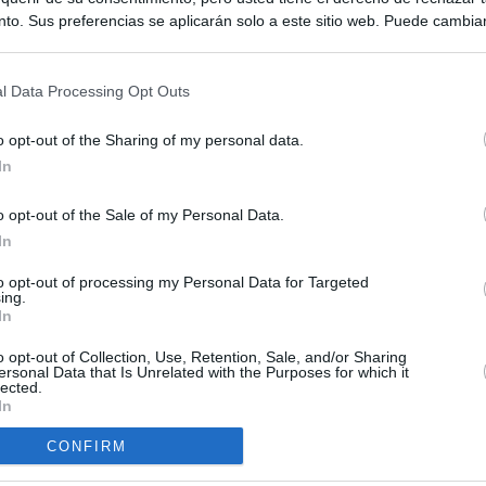
to. Sus preferencias se aplicarán solo a este sitio web. Puede cambia
s en cualquier momento entrando de nuevo en este sitio web o visitan
privacidad.
l Data Processing Opt Outs
o opt-out of the Sharing of my personal data.
In
o opt-out of the Sale of my Personal Data.
ias
In
SO
Kio
 que Ayuso señaló por la compra del ático: "La izquierda necesita
to opt-out of processing my Personal Data for Targeted
ing.
s donde no los hay"
Nav
In
del
Ayuso no puede destinar directamente la venta del ático de
o opt-out of Collection, Use, Retention, Sale, and/or Sharing
SÍ
as por los incendios
ersonal Data that Is Unrelated with the Purposes for which it
lected.
In
uso: cómo ha cambiado su discurso sobre el ático de la
Madrid en una semana
CONFIRM