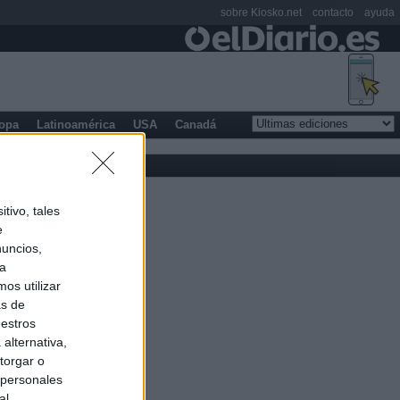
sobre Kiosko.net
contacto
ayuda
opa
Latinoamérica
USA
Canadá
tivo, tales
e
nuncios,
ra
os utilizar
as de
uestros
alternativa,
torgar o
 personales
al