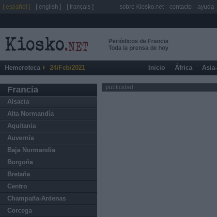
[ español ]
[ english ]
[ français ]
sobre Kiosko.net
contacto
ayuda
Periódicos de Francia
Toda la prensa de hoy
Hemeroteca
24/Feb/2021
Inicio
África
Asia
publicidad
Francia
Alsacia
Alta Normandía
Aquitania
Auvernia
Baja Normandía
Borgoña
Bretaña
Centro
Champaña-Ardenas
Corcega