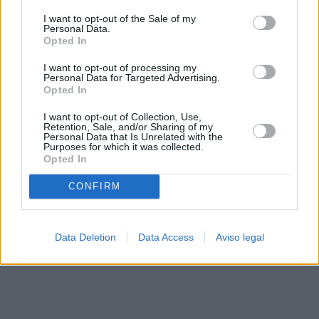
solo a este sitio web. Puede cambiar sus preferencias en
I want to opt-out of the Sale of my
cualquier momento entrando de nuevo en este sitio web o
Personal Data.
visitando nuestra política de privacidad.
Opted In
I want to opt-out of processing my
Personal Data for Targeted Advertising.
Opted In
I want to opt-out of Collection, Use,
Retention, Sale, and/or Sharing of my
Personal Data that Is Unrelated with the
Purposes for which it was collected.
Opted In
CONFIRM
Data Deletion
Data Access
Aviso legal