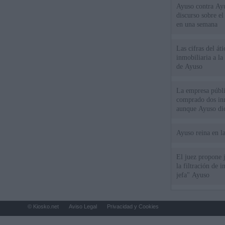
Ayuso contra Ay
discurso sobre e
en una semana
Las cifras del át
inmobiliaria a l
de Ayuso
La empresa públic
comprado dos inm
aunque Ayuso dic
el año"
Ayuso reina en l
El juez propone j
la filtración de i
jefa" Ayuso
© Kiosko.net
Aviso Legal
Privacidad y Cookies