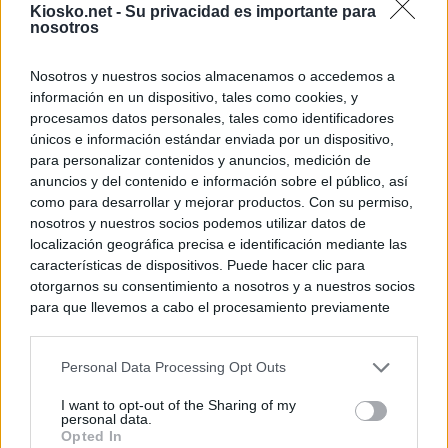
Kiosko.net -
Su privacidad es importante para
nosotros
Nosotros y nuestros socios almacenamos o accedemos a
información en un dispositivo, tales como cookies, y
procesamos datos personales, tales como identificadores
únicos e información estándar enviada por un dispositivo,
para personalizar contenidos y anuncios, medición de
anuncios y del contenido e información sobre el público, así
como para desarrollar y mejorar productos. Con su permiso,
nosotros y nuestros socios podemos utilizar datos de
localización geográfica precisa e identificación mediante las
características de dispositivos. Puede hacer clic para
otorgarnos su consentimiento a nosotros y a nuestros socios
para que llevemos a cabo el procesamiento previamente
descrito. De forma alternativa, puede acceder a información
más detallada y cambiar sus preferencias antes de otorgar o
Personal Data Processing Opt Outs
negar su consentimiento. Tenga en cuenta que algún
procesamiento de sus datos personales puede no requerir
I want to opt-out of the Sharing of my
de su consentimiento, pero usted tiene el derecho de
personal data.
rechazar tal procesamiento. Sus preferencias se aplicarán
Opted In