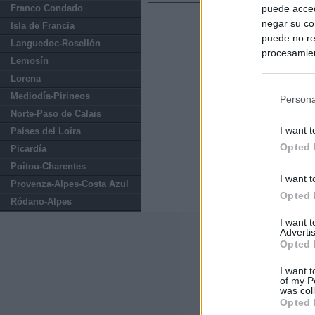
Franco Condado
puede acced
negar su co
Isla de Francia
puede no re
Languedoc-Rosellón
procesamien
Lemosín
preferencia
Lorena
política de 
Mediodía-Pirineos
Persona
Norte-Paso de Calais
I want t
Países del Loira
Opted 
Picardía
Poitou-Charentes
I want t
Provenza-Alpes-Costa Azul
Opted 
Ródano-Alpes
I want 
Advertis
Últimas notic
Opted 
Sorpresa y dudas
I want t
controles: "Nos
of my P
was col
Opted 
Última hora polí