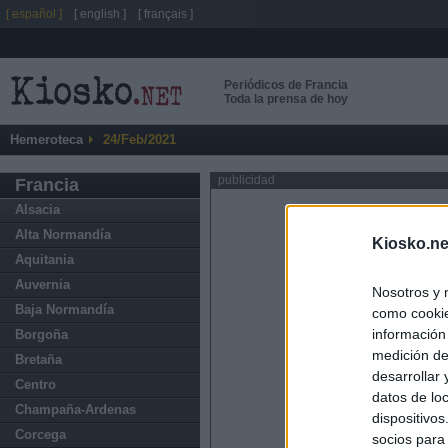
[ español ]
[ english ]
[ français ]
Periódicos de Francia
Toda la prensa de hoy
Hemeroteca
24/Feb/2021
publicidad
Francia
Alsacia
Alta Normandía
Kiosko.ne
Aquitania
Auvernia
Nosotros y 
Baja Normandía
como cookie
información
Borgoña
medición de
Bretaña
desarrollar
Centro
datos de loc
Champaña-Ardenas
dispositivo
Corcega
socios para