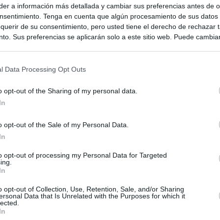
er a información más detallada y cambiar sus preferencias antes de o
nsentimiento. Tenga en cuenta que algún procesamiento de sus datos
querir de su consentimiento, pero usted tiene el derecho de rechazar t
to. Sus preferencias se aplicarán solo a este sitio web. Puede cambia
s en cualquier momento entrando de nuevo en este sitio web o visitan
privacidad.
l Data Processing Opt Outs
o opt-out of the Sharing of my personal data.
In
o opt-out of the Sale of my Personal Data.
In
to opt-out of processing my Personal Data for Targeted
ing.
ias
SO
In
Kio
 entre los viajeros procedentes de Italia por los nuevos
o opt-out of Collection, Use, Retention, Sale, and/or Sharing
 lo esperábamos peor"
ersonal Data that Is Unrelated with the Purposes for which it
Nav
lected.
del
In
tica, en directo: Interior reitera que los controles a viajeros