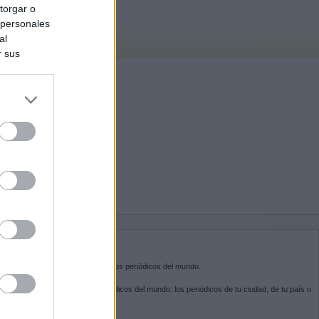
torgar o
 personales
al
r sus
do nuestra
BRE KIOSKO.NET
sko.net
es la puerta de entrada a los periódicos del mundo.
ega por las portadas de los periódicos del mundo: los periódicos de tu ciudad, de tu país o
 otro extremo del mundo.