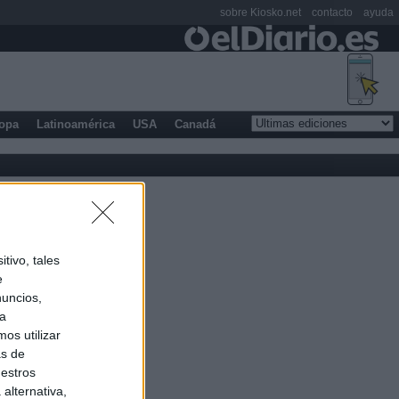
sobre Kiosko.net
contacto
ayuda
opa
Latinoamérica
USA
Canadá
tivo, tales
e
nuncios,
ra
os utilizar
as de
uestros
alternativa,