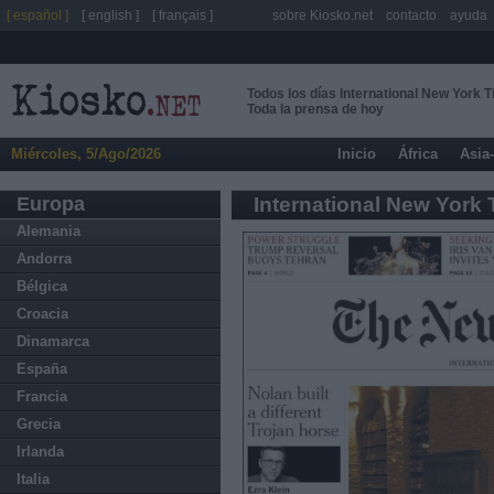
[ español ]
[ english ]
[ français ]
sobre Kiosko.net
contacto
ayuda
Todos los días International New York 
Toda la prensa de hoy
Miércoles, 5/Ago/2026
Inicio
África
Asia
Europa
International New York
Alemania
Andorra
Bélgica
Croacia
Dinamarca
España
Francia
Grecia
Irlanda
Italia