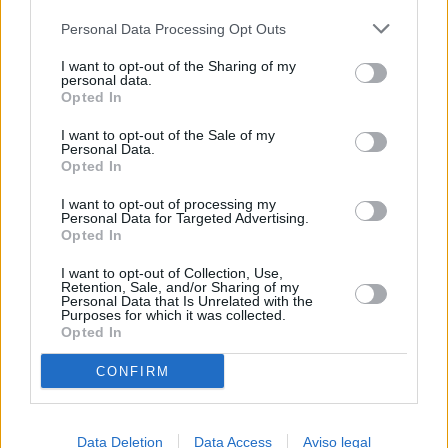
más detallada y cambiar sus preferencias antes de otorgar o
Personal Data Processing Opt Outs
negar su consentimiento. Tenga en cuenta que algún
procesamiento de sus datos personales puede no requerir
I want to opt-out of the Sharing of my
de su consentimiento, pero usted tiene el derecho de
personal data.
rechazar tal procesamiento. Sus preferencias se aplicarán
Opted In
solo a este sitio web. Puede cambiar sus preferencias en
I want to opt-out of the Sale of my
cualquier momento entrando de nuevo en este sitio web o
Personal Data.
visitando nuestra política de privacidad.
Opted In
I want to opt-out of processing my
Personal Data for Targeted Advertising.
Opted In
I want to opt-out of Collection, Use,
Retention, Sale, and/or Sharing of my
Personal Data that Is Unrelated with the
Purposes for which it was collected.
Opted In
CONFIRM
Data Deletion
Data Access
Aviso legal