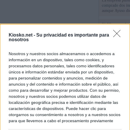
La empresa públic
comprado dos inm
aunque Ayuso dic
el año"
El PP se enreda 
ahora que "cumpl
Kiosko.net -
Su privacidad es importante para
comunidades en l
nosotros
oponen
El Gobierno vasc
Nosotros y nuestros socios almacenamos o accedemos a
vías para que vue
menores llegados
información en un dispositivo, tales como cookies, y
procesamos datos personales, tales como identificadores
únicos e información estándar enviada por un dispositivo,
para personalizar contenidos y anuncios, medición de
© Kiosko.net
Aviso Legal
Privacidad y Cookies
anuncios y del contenido e información sobre el público, así
como para desarrollar y mejorar productos. Con su permiso,
nosotros y nuestros socios podemos utilizar datos de
localización geográfica precisa e identificación mediante las
características de dispositivos. Puede hacer clic para
otorgarnos su consentimiento a nosotros y a nuestros socios
para que llevemos a cabo el procesamiento previamente
descrito. De forma alternativa, puede acceder a información