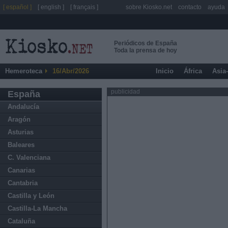
[ español ]
[ english ]
[ français ]
sobre Kiosko.net
contacto
ayuda
Periódicos de España
Toda la prensa de hoy
Hemeroteca
16/Abr/2026
Inicio
África
Asia
publicidad
España
Andalucía
Aragón
Asturias
Baleares
C. Valenciana
Canarias
Cantabria
Castilla y León
Castilla-La Mancha
Cataluña