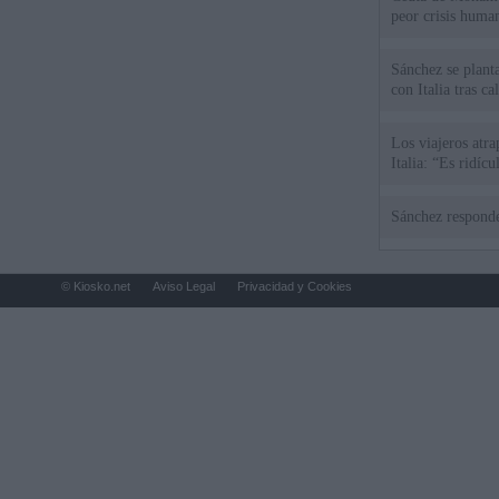
peor crisis huma
Sánchez se plant
con Italia tras c
Los viajeros atra
Italia: “Es ridíc
Sánchez responde
© Kiosko.net
Aviso Legal
Privacidad y Cookies