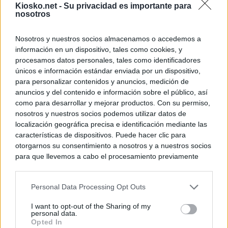
Kiosko.net -
Su privacidad es importante para
nosotros
Nosotros y nuestros socios almacenamos o accedemos a
información en un dispositivo, tales como cookies, y
procesamos datos personales, tales como identificadores
únicos e información estándar enviada por un dispositivo,
para personalizar contenidos y anuncios, medición de
anuncios y del contenido e información sobre el público, así
como para desarrollar y mejorar productos. Con su permiso,
nosotros y nuestros socios podemos utilizar datos de
localización geográfica precisa e identificación mediante las
características de dispositivos. Puede hacer clic para
otorgarnos su consentimiento a nosotros y a nuestros socios
para que llevemos a cabo el procesamiento previamente
descrito. De forma alternativa, puede acceder a información
más detallada y cambiar sus preferencias antes de otorgar o
Personal Data Processing Opt Outs
negar su consentimiento. Tenga en cuenta que algún
procesamiento de sus datos personales puede no requerir
I want to opt-out of the Sharing of my
de su consentimiento, pero usted tiene el derecho de
personal data.
rechazar tal procesamiento. Sus preferencias se aplicarán
Opted In