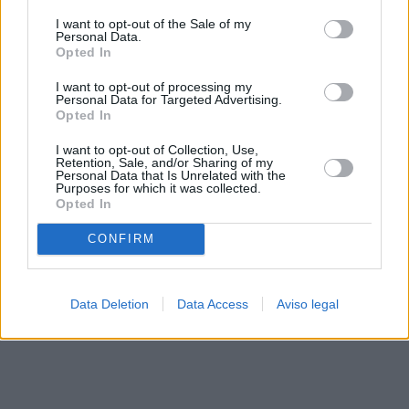
solo a este sitio web. Puede cambiar sus preferencias en
I want to opt-out of the Sale of my
cualquier momento entrando de nuevo en este sitio web o
Personal Data.
visitando nuestra política de privacidad.
Opted In
I want to opt-out of processing my
Personal Data for Targeted Advertising.
Opted In
I want to opt-out of Collection, Use,
Retention, Sale, and/or Sharing of my
Personal Data that Is Unrelated with the
Purposes for which it was collected.
Opted In
CONFIRM
Data Deletion
Data Access
Aviso legal