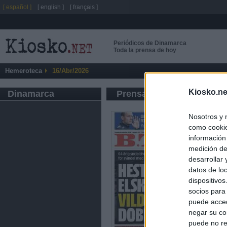
[ español ]
[ english ]
[ français ]
Periódicos de Dinamarca
Toda la prensa de hoy
Hemeroteca
16/Abr/2026
Kiosko.ne
Dinamarca
Prensa de Información G
Nosotros y 
como cookie
información
medición de
desarrollar
datos de loc
dispositivo
socios para
puede acced
negar su co
puede no re