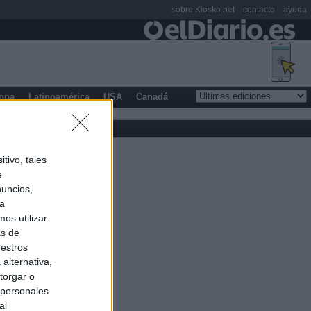
sobre Kiosko.net
contacto
ayuda
opa
Latinoamérica
USA
Canadá
tivo, tales
e
nuncios,
ra
os utilizar
as de
uestros
alternativa,
torgar o
 personales
al