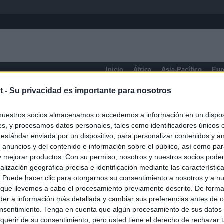
Inicio
África
Asia-Pacífico
Eur
t -
Su privacidad es importante para nosotros
eneral
nuestros socios almacenamos o accedemos a información en un disposi
s, y procesamos datos personales, tales como identificadores únicos 
 estándar enviada por un dispositivo, para personalizar contenidos y a
 anuncios y del contenido e información sobre el público, así como pa
 y mejorar productos. Con su permiso, nosotros y nuestros socios podem
alización geográfica precisa e identificación mediante las característic
s. Puede hacer clic para otorgarnos su consentimiento a nosotros y a n
 que llevemos a cabo el procesamiento previamente descrito. De forma 
er a información más detallada y cambiar sus preferencias antes de o
nsentimiento. Tenga en cuenta que algún procesamiento de sus datos
querir de su consentimiento, pero usted tiene el derecho de rechazar t