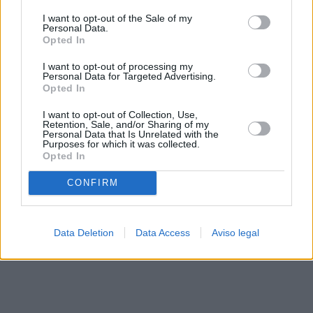
solo a este sitio web. Puede cambiar sus preferencias en
I want to opt-out of the Sale of my
cualquier momento entrando de nuevo en este sitio web o
Personal Data.
visitando nuestra política de privacidad.
Opted In
I want to opt-out of processing my
Personal Data for Targeted Advertising.
Opted In
I want to opt-out of Collection, Use,
Retention, Sale, and/or Sharing of my
Personal Data that Is Unrelated with the
Purposes for which it was collected.
Opted In
CONFIRM
Data Deletion
Data Access
Aviso legal