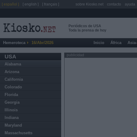
[ español ]
[ english ]
[ français ]
sobre Kiosko.net
contacto
ayuda
Periódicos de USA
Toda la prensa de hoy
Hemeroteca
16/Abr/2026
Inicio
África
Asia
publicidad
USA
Alabama
Arizona
California
Colorado
Florida
Georgia
Illinois
Indiana
Maryland
Massachusetts