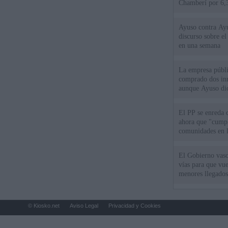
Chamberí por 6,3
Ayuso contra Ay
discurso sobre e
en una semana
La empresa públic
comprado dos inm
aunque Ayuso dic
el año"
El PP se enreda 
ahora que "cumpl
comunidades en l
oponen
El Gobierno vasc
vías para que vue
menores llegados
© Kiosko.net
Aviso Legal
Privacidad y Cookies