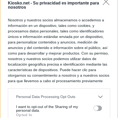
Kiosko.net -
Su privacidad es importante para
nosotros
Nosotros y nuestros socios almacenamos o accedemos a
información en un dispositivo, tales como cookies, y
procesamos datos personales, tales como identificadores
únicos e información estándar enviada por un dispositivo,
para personalizar contenidos y anuncios, medición de
anuncios y del contenido e información sobre el público, así
como para desarrollar y mejorar productos. Con su permiso,
nosotros y nuestros socios podemos utilizar datos de
localización geográfica precisa e identificación mediante las
características de dispositivos. Puede hacer clic para
otorgarnos su consentimiento a nosotros y a nuestros socios
para que llevemos a cabo el procesamiento previamente
descrito. De forma alternativa, puede acceder a información
más detallada y cambiar sus preferencias antes de otorgar o
Personal Data Processing Opt Outs
negar su consentimiento. Tenga en cuenta que algún
procesamiento de sus datos personales puede no requerir
I want to opt-out of the Sharing of my
de su consentimiento, pero usted tiene el derecho de
personal data.
rechazar tal procesamiento. Sus preferencias se aplicarán
Opted In