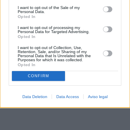
solo a este sitio web. Puede cambiar sus preferencias en
I want to opt-out of the Sale of my
cualquier momento entrando de nuevo en este sitio web o
Personal Data.
visitando nuestra política de privacidad.
Opted In
I want to opt-out of processing my
Personal Data for Targeted Advertising.
Opted In
I want to opt-out of Collection, Use,
Retention, Sale, and/or Sharing of my
Personal Data that Is Unrelated with the
Purposes for which it was collected.
Opted In
CONFIRM
Data Deletion
Data Access
Aviso legal