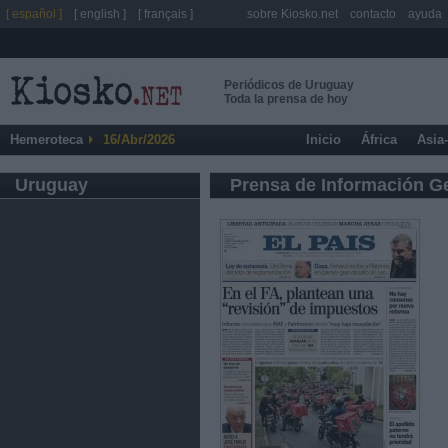
[ español ]
[ english ]
[ français ]
sobre Kiosko.net
contacto
ayuda
Periódicos de Uruguay
Toda la prensa de hoy
Hemeroteca
16/Abr/2026
Inicio
África
Asia
Uruguay
Prensa de Información G