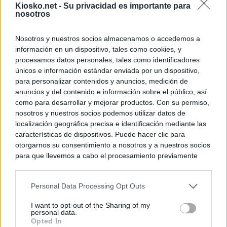
Kiosko.net -
Su privacidad es importante para
nosotros
Nosotros y nuestros socios almacenamos o accedemos a
información en un dispositivo, tales como cookies, y
procesamos datos personales, tales como identificadores
únicos e información estándar enviada por un dispositivo,
para personalizar contenidos y anuncios, medición de
anuncios y del contenido e información sobre el público, así
como para desarrollar y mejorar productos. Con su permiso,
nosotros y nuestros socios podemos utilizar datos de
localización geográfica precisa e identificación mediante las
características de dispositivos. Puede hacer clic para
otorgarnos su consentimiento a nosotros y a nuestros socios
para que llevemos a cabo el procesamiento previamente
descrito. De forma alternativa, puede acceder a información
más detallada y cambiar sus preferencias antes de otorgar o
Personal Data Processing Opt Outs
negar su consentimiento. Tenga en cuenta que algún
procesamiento de sus datos personales puede no requerir
I want to opt-out of the Sharing of my
de su consentimiento, pero usted tiene el derecho de
personal data.
rechazar tal procesamiento. Sus preferencias se aplicarán
Opted In