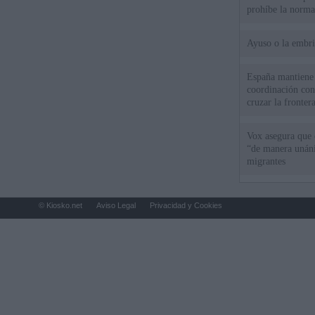
prohíbe la norma
Ayuso o la embr
España mantiene l
coordinación con
cruzar la fronter
Vox asegura que 
“de manera unán
migrantes
© Kiosko.net
Aviso Legal
Privacidad y Cookies