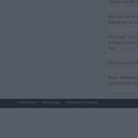
choque con Melo
Qué hay detrás d
España por la cri
Sira Rego: "Es i
personas se muev
algo"
De Ceu
Rutas, testimonio
a Ceuta desde red
© Kiosko.net
Aviso Legal
Privacidad y Cookies