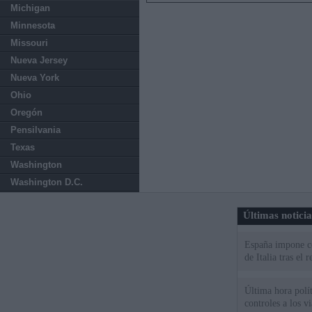
Michigan
Minnesota
Missouri
Nueva Jersey
Nueva York
Ohio
Oregón
Pensilvania
Texas
Washington
Washington D.C.
Últimas notici
España impone co
de Italia tras el
Última hora polít
controles a los vi