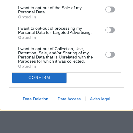
solo a este sitio web. Puede cambiar sus preferencias en
I want to opt-out of the Sale of my
cualquier momento entrando de nuevo en este sitio web o
Personal Data.
visitando nuestra política de privacidad.
Opted In
I want to opt-out of processing my
Personal Data for Targeted Advertising.
Opted In
I want to opt-out of Collection, Use,
Retention, Sale, and/or Sharing of my
Personal Data that Is Unrelated with the
Purposes for which it was collected.
Opted In
CONFIRM
Data Deletion
Data Access
Aviso legal