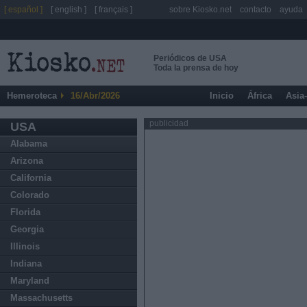
[ español ]
[ english ]
[ français ]
sobre Kiosko.net
contacto
ayuda
Periódicos de USA
Toda la prensa de hoy
Hemeroteca
16/Abr/2026
Inicio
África
Asia
publicidad
USA
Alabama
Arizona
California
Colorado
Florida
Georgia
Illinois
Indiana
Maryland
Massachusetts