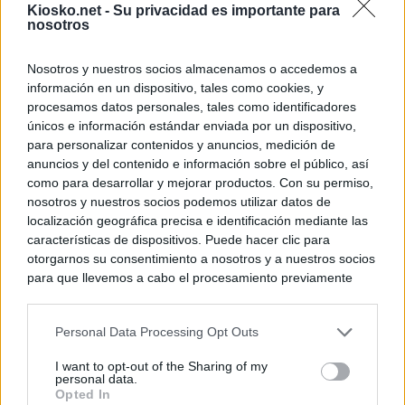
Kiosko.net -
Su privacidad es importante para
nosotros
Nosotros y nuestros socios almacenamos o accedemos a
información en un dispositivo, tales como cookies, y
procesamos datos personales, tales como identificadores
únicos e información estándar enviada por un dispositivo,
para personalizar contenidos y anuncios, medición de
anuncios y del contenido e información sobre el público, así
como para desarrollar y mejorar productos. Con su permiso,
nosotros y nuestros socios podemos utilizar datos de
localización geográfica precisa e identificación mediante las
características de dispositivos. Puede hacer clic para
otorgarnos su consentimiento a nosotros y a nuestros socios
para que llevemos a cabo el procesamiento previamente
descrito. De forma alternativa, puede acceder a información
más detallada y cambiar sus preferencias antes de otorgar o
Personal Data Processing Opt Outs
negar su consentimiento. Tenga en cuenta que algún
procesamiento de sus datos personales puede no requerir
I want to opt-out of the Sharing of my
de su consentimiento, pero usted tiene el derecho de
personal data.
rechazar tal procesamiento. Sus preferencias se aplicarán
Opted In