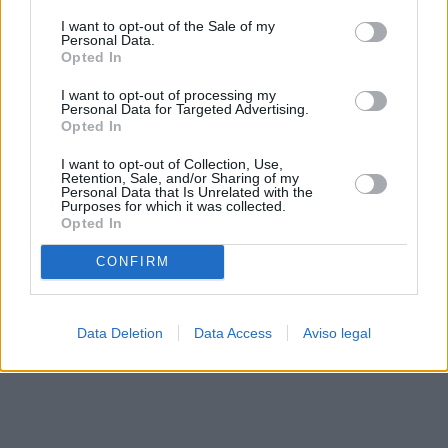
solo a este sitio web. Puede cambiar sus preferencias en
I want to opt-out of the Sale of my
cualquier momento entrando de nuevo en este sitio web o
Personal Data.
visitando nuestra política de privacidad.
Opted In
I want to opt-out of processing my
Personal Data for Targeted Advertising.
Opted In
I want to opt-out of Collection, Use,
Retention, Sale, and/or Sharing of my
Personal Data that Is Unrelated with the
Purposes for which it was collected.
Opted In
CONFIRM
Data Deletion
Data Access
Aviso legal