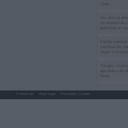
Ceuta
Vox eleva la pres
los menores de C
gobiernan en coa
España mantiene l
coordinación con
cruzar la fronter
Tatuajes, cicatri
que busca a los d
Ceuta
© Kiosko.net
Aviso Legal
Privacidad y Cookies