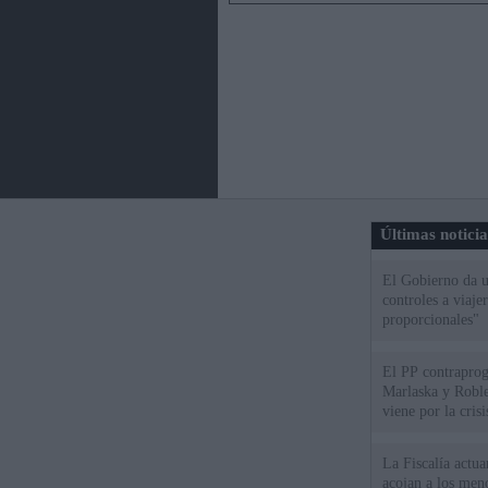
Últimas notici
El Gobierno da un
controles a viaj
proporcionales"
El PP contraprog
Marlaska y Roble
viene por la cris
La Fiscalía actu
acojan a los meno