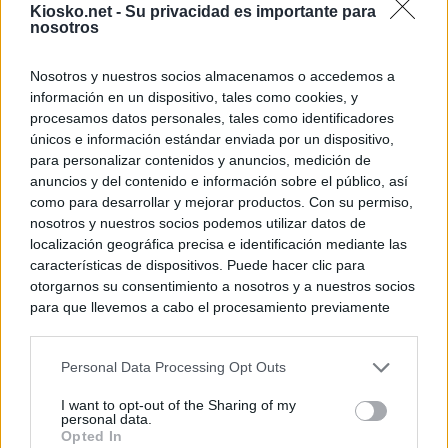
Kiosko.net -
Su privacidad es importante para
nosotros
Nosotros y nuestros socios almacenamos o accedemos a
información en un dispositivo, tales como cookies, y
procesamos datos personales, tales como identificadores
únicos e información estándar enviada por un dispositivo,
para personalizar contenidos y anuncios, medición de
anuncios y del contenido e información sobre el público, así
como para desarrollar y mejorar productos. Con su permiso,
nosotros y nuestros socios podemos utilizar datos de
localización geográfica precisa e identificación mediante las
características de dispositivos. Puede hacer clic para
otorgarnos su consentimiento a nosotros y a nuestros socios
para que llevemos a cabo el procesamiento previamente
descrito. De forma alternativa, puede acceder a información
más detallada y cambiar sus preferencias antes de otorgar o
Personal Data Processing Opt Outs
negar su consentimiento. Tenga en cuenta que algún
procesamiento de sus datos personales puede no requerir
I want to opt-out of the Sharing of my
de su consentimiento, pero usted tiene el derecho de
personal data.
rechazar tal procesamiento. Sus preferencias se aplicarán
Opted In