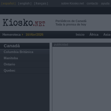
[ español ]
[ english ]
[ français ]
sobre Kiosko.net
contacto
ayuda
Periódicos de Canadá
Toda la prensa de hoy
Hemeroteca
16/Abr/2026
Inicio
África
Asia
publicidad
Canadá
Columbia Británica
Manitoba
Ontario
Quebec