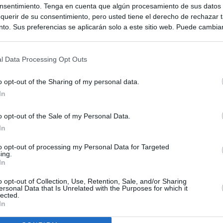
nsentimiento. Tenga en cuenta que algún procesamiento de sus datos
querir de su consentimiento, pero usted tiene el derecho de rechazar t
to. Sus preferencias se aplicarán solo a este sitio web. Puede cambia
s en cualquier momento entrando de nuevo en este sitio web o visitan
privacidad.
l Data Processing Opt Outs
o opt-out of the Sharing of my personal data.
In
o opt-out of the Sale of my Personal Data.
In
to opt-out of processing my Personal Data for Targeted
ing.
ias
SO
In
Kio
 de Ayuso de las instituciones de la Comunidad de Madrid
o opt-out of Collection, Use, Retention, Sale, and/or Sharing
ersonal Data that Is Unrelated with the Purposes for which it
Nav
lected.
del
Ayuso pone a la venta el inmueble de Gran Vía más caro que
In
ando no logró venderlo
SÍ