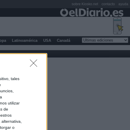
sobre Kiosko.net
contacto
ayuda
opa
Latinoamérica
USA
Canadá
tivo, tales
e
nuncios,
ra
os utilizar
as de
uestros
alternativa,
torgar o