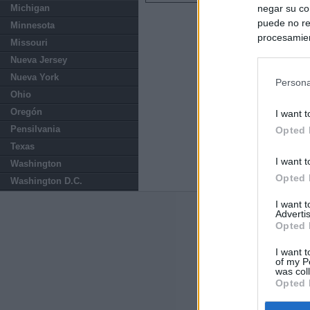
negar su co
Michigan
puede no re
Minnesota
procesamien
Missouri
preferencia
Nueva Jersey
política de 
Nueva York
Persona
Ohio
Oregón
I want t
Pensilvania
Opted 
Texas
I want t
Washington
Opted 
Washington D.C.
I want 
Advertis
Últimas notic
Opted 
El uso personal
I want t
of my P
was col
El Gobierno de 
Opted 
hace un año cu