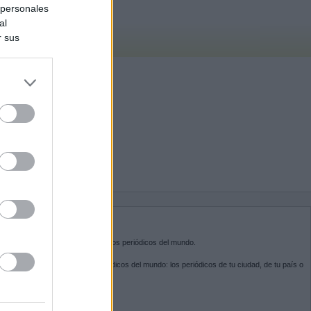
 personales
al
r sus
do nuestra
BRE KIOSKO.NET
sko.net
es la puerta de entrada a los periódicos del mundo.
ega por las portadas de los periódicos del mundo: los periódicos de tu ciudad, de tu país o
 otro extremo del mundo.
GUENOS