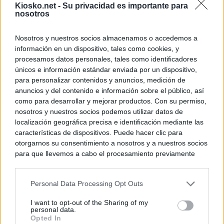
Kiosko.net -
Su privacidad es importante para
nosotros
Nosotros y nuestros socios almacenamos o accedemos a
información en un dispositivo, tales como cookies, y
procesamos datos personales, tales como identificadores
únicos e información estándar enviada por un dispositivo,
para personalizar contenidos y anuncios, medición de
anuncios y del contenido e información sobre el público, así
como para desarrollar y mejorar productos. Con su permiso,
nosotros y nuestros socios podemos utilizar datos de
localización geográfica precisa e identificación mediante las
características de dispositivos. Puede hacer clic para
otorgarnos su consentimiento a nosotros y a nuestros socios
para que llevemos a cabo el procesamiento previamente
descrito. De forma alternativa, puede acceder a información
más detallada y cambiar sus preferencias antes de otorgar o
Personal Data Processing Opt Outs
negar su consentimiento. Tenga en cuenta que algún
procesamiento de sus datos personales puede no requerir
I want to opt-out of the Sharing of my
de su consentimiento, pero usted tiene el derecho de
personal data.
rechazar tal procesamiento. Sus preferencias se aplicarán
Opted In