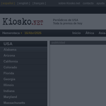
[ español ]
[ english ]
[ français ]
sobre Kiosko.net
contacto
ayuda
Periódicos de USA
Toda la prensa de hoy
Hemeroteca
16/Abr/2026
Inicio
África
Asia
publicidad
USA
Alabama
Arizona
California
Colorado
Florida
Georgia
Illinois
Indiana
Maryland
Massachusetts