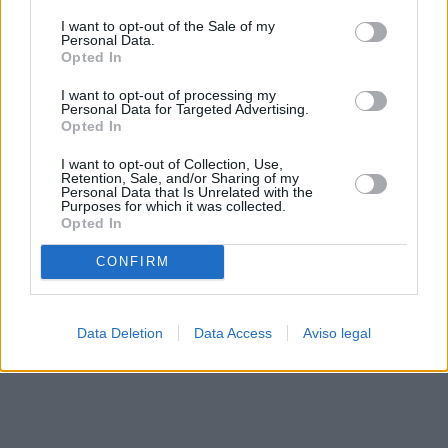
solo a este sitio web. Puede cambiar sus preferencias en
I want to opt-out of the Sale of my
cualquier momento entrando de nuevo en este sitio web o
Personal Data.
visitando nuestra política de privacidad.
Opted In
I want to opt-out of processing my
Personal Data for Targeted Advertising.
Opted In
I want to opt-out of Collection, Use,
Retention, Sale, and/or Sharing of my
Personal Data that Is Unrelated with the
Purposes for which it was collected.
Opted In
CONFIRM
Data Deletion
Data Access
Aviso legal