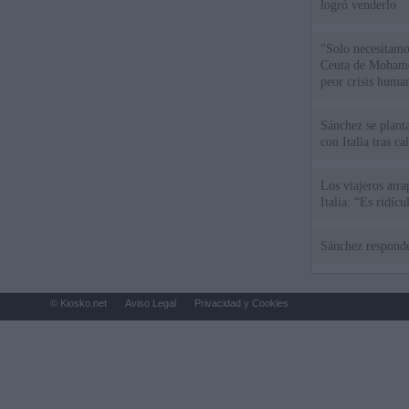
logró venderlo
"Solo necesitamo
Ceuta de Mohamed
peor crisis huma
Sánchez se plant
con Italia tras c
Los viajeros atra
Italia: “Es ridíc
Sánchez responde
© Kiosko.net
Aviso Legal
Privacidad y Cookies