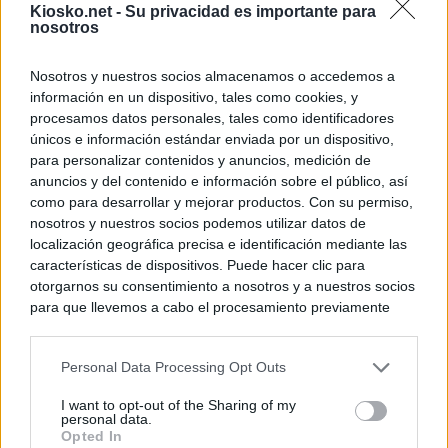
Kiosko.net -
Su privacidad es importante para
nosotros
Nosotros y nuestros socios almacenamos o accedemos a
información en un dispositivo, tales como cookies, y
procesamos datos personales, tales como identificadores
únicos e información estándar enviada por un dispositivo,
para personalizar contenidos y anuncios, medición de
anuncios y del contenido e información sobre el público, así
como para desarrollar y mejorar productos. Con su permiso,
nosotros y nuestros socios podemos utilizar datos de
localización geográfica precisa e identificación mediante las
características de dispositivos. Puede hacer clic para
otorgarnos su consentimiento a nosotros y a nuestros socios
para que llevemos a cabo el procesamiento previamente
descrito. De forma alternativa, puede acceder a información
más detallada y cambiar sus preferencias antes de otorgar o
Personal Data Processing Opt Outs
negar su consentimiento. Tenga en cuenta que algún
procesamiento de sus datos personales puede no requerir
I want to opt-out of the Sharing of my
de su consentimiento, pero usted tiene el derecho de
personal data.
rechazar tal procesamiento. Sus preferencias se aplicarán
Opted In