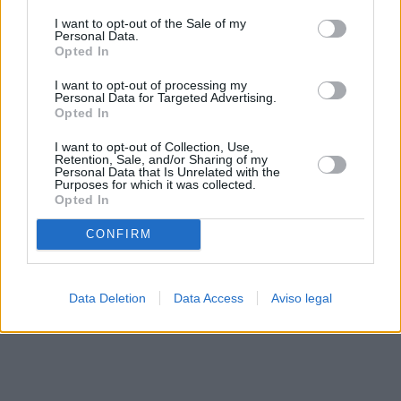
solo a este sitio web. Puede cambiar sus preferencias en
I want to opt-out of the Sale of my
cualquier momento entrando de nuevo en este sitio web o
Personal Data.
visitando nuestra política de privacidad.
Opted In
I want to opt-out of processing my
Personal Data for Targeted Advertising.
Opted In
I want to opt-out of Collection, Use,
Retention, Sale, and/or Sharing of my
Personal Data that Is Unrelated with the
Purposes for which it was collected.
Opted In
CONFIRM
Data Deletion
Data Access
Aviso legal