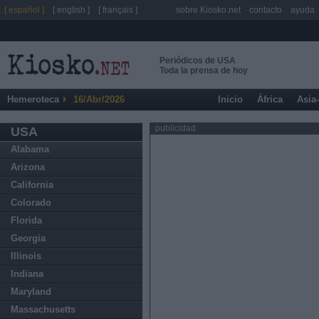
[ español ]
[ english ]
[ français ]
sobre Kiosko.net
contacto
ayuda
Periódicos de USA
Toda la prensa de hoy
Hemeroteca
16/Abr/2026
Inicio
África
Asia
publicidad
USA
Alabama
Arizona
California
Colorado
Florida
Georgia
Illinois
Indiana
Maryland
Massachusetts