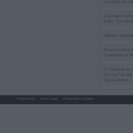
con Italia tras c
Los viajeros atra
Italia: “Es ridíc
Sánchez responde
El uso personal d
Comunidad de M
El Gobierno de A
de Gran Vía más
logró venderlo
© Kiosko.net
Aviso Legal
Privacidad y Cookies