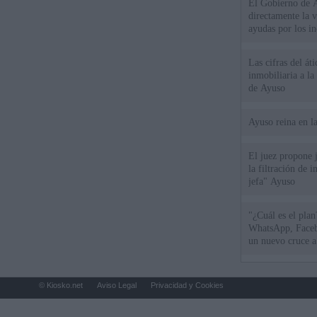
El Gobierno de A
directamente la 
ayudas por los i
Las cifras del át
inmobiliaria a l
de Ayuso
Ayuso reina en l
El juez propone j
la filtración de i
jefa" Ayuso
"¿Cuál es el plan
WhatsApp, Faceb
un nuevo cruce a
15 de agosto
© Kiosko.net
Aviso Legal
Privacidad y Cookies