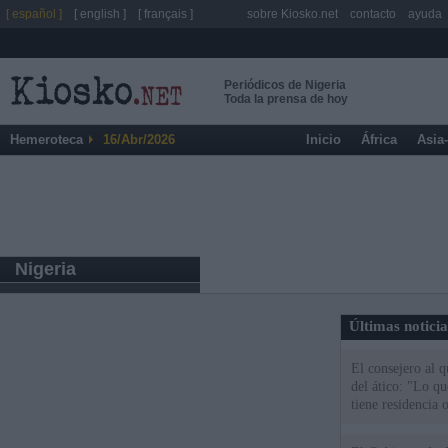
[ español ]
[ english ]
[ français ]
sobre Kiosko.net
contacto
ayuda
Periódicos de Nigeria
Toda la prensa de hoy
Hemeroteca
16/Abr/2026
Inicio
África
Asia
Nigeria
Últimas notici
El consejero al 
del ático: "Lo q
tiene residencia o