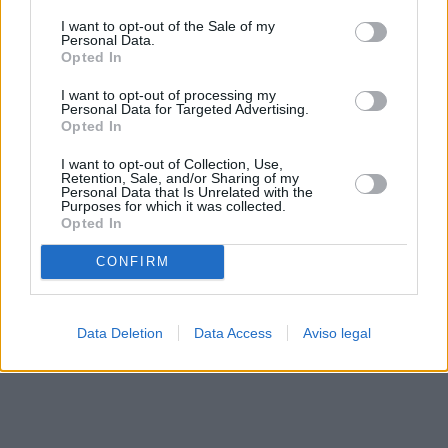
solo a este sitio web. Puede cambiar sus preferencias en
I want to opt-out of the Sale of my
cualquier momento entrando de nuevo en este sitio web o
Personal Data.
visitando nuestra política de privacidad.
Opted In
I want to opt-out of processing my
Personal Data for Targeted Advertising.
Opted In
I want to opt-out of Collection, Use,
Retention, Sale, and/or Sharing of my
Personal Data that Is Unrelated with the
Purposes for which it was collected.
Opted In
CONFIRM
Data Deletion
Data Access
Aviso legal