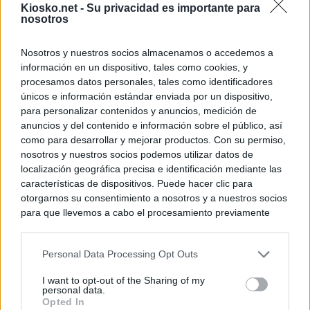
Kiosko.net -
Su privacidad es importante para
nosotros
Nosotros y nuestros socios almacenamos o accedemos a
información en un dispositivo, tales como cookies, y
procesamos datos personales, tales como identificadores
únicos e información estándar enviada por un dispositivo,
para personalizar contenidos y anuncios, medición de
anuncios y del contenido e información sobre el público, así
como para desarrollar y mejorar productos. Con su permiso,
nosotros y nuestros socios podemos utilizar datos de
localización geográfica precisa e identificación mediante las
características de dispositivos. Puede hacer clic para
otorgarnos su consentimiento a nosotros y a nuestros socios
para que llevemos a cabo el procesamiento previamente
descrito. De forma alternativa, puede acceder a información
más detallada y cambiar sus preferencias antes de otorgar o
Personal Data Processing Opt Outs
negar su consentimiento. Tenga en cuenta que algún
procesamiento de sus datos personales puede no requerir
I want to opt-out of the Sharing of my
de su consentimiento, pero usted tiene el derecho de
personal data.
rechazar tal procesamiento. Sus preferencias se aplicarán
Opted In