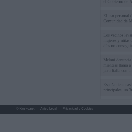
el Gobierno de 
El uso personal d
Comunidad de M
Los vecinos leva
mujeres y niñas 
días no consegu
Meloni denuncia 
mientras llama a
para Italia con 
España tiene cas
principales, un 3
© Kiosko.net
Aviso Legal
Privacidad y Cookies