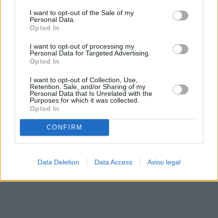
solo a este sitio web. Puede cambiar sus preferencias en
I want to opt-out of the Sale of my
cualquier momento entrando de nuevo en este sitio web o
Personal Data.
visitando nuestra política de privacidad.
Opted In
I want to opt-out of processing my
Personal Data for Targeted Advertising.
Opted In
I want to opt-out of Collection, Use,
Retention, Sale, and/or Sharing of my
Personal Data that Is Unrelated with the
Purposes for which it was collected.
Opted In
CONFIRM
Data Deletion
Data Access
Aviso legal