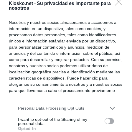
Kiosko.net -
Su privacidad es importante para
nosotros
Nosotros y nuestros socios almacenamos o accedemos a
información en un dispositivo, tales como cookies, y
procesamos datos personales, tales como identificadores
únicos e información estándar enviada por un dispositivo,
para personalizar contenidos y anuncios, medición de
anuncios y del contenido e información sobre el público, así
como para desarrollar y mejorar productos. Con su permiso,
nosotros y nuestros socios podemos utilizar datos de
localización geográfica precisa e identificación mediante las
características de dispositivos. Puede hacer clic para
otorgarnos su consentimiento a nosotros y a nuestros socios
para que llevemos a cabo el procesamiento previamente
descrito. De forma alternativa, puede acceder a información
más detallada y cambiar sus preferencias antes de otorgar o
Personal Data Processing Opt Outs
negar su consentimiento. Tenga en cuenta que algún
procesamiento de sus datos personales puede no requerir
I want to opt-out of the Sharing of my
de su consentimiento, pero usted tiene el derecho de
personal data.
rechazar tal procesamiento. Sus preferencias se aplicarán
Opted In