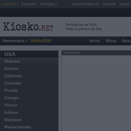
[ español ]
[ english ]
[ français ]
sobre Kiosko.net
contacto
ayuda
Periódicos de USA
Toda la prensa de hoy
Hemeroteca
16/Abr/2026
Inicio
África
Asia
publicidad
USA
Alabama
Arizona
California
Colorado
Florida
Georgia
Illinois
Indiana
Maryland
Massachusetts