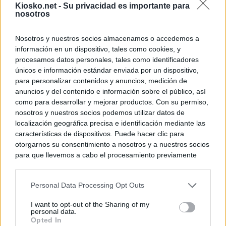
Kiosko.net -
Su privacidad es importante para
nosotros
Nosotros y nuestros socios almacenamos o accedemos a
información en un dispositivo, tales como cookies, y
procesamos datos personales, tales como identificadores
únicos e información estándar enviada por un dispositivo,
para personalizar contenidos y anuncios, medición de
anuncios y del contenido e información sobre el público, así
como para desarrollar y mejorar productos. Con su permiso,
nosotros y nuestros socios podemos utilizar datos de
localización geográfica precisa e identificación mediante las
características de dispositivos. Puede hacer clic para
otorgarnos su consentimiento a nosotros y a nuestros socios
para que llevemos a cabo el procesamiento previamente
descrito. De forma alternativa, puede acceder a información
más detallada y cambiar sus preferencias antes de otorgar o
Personal Data Processing Opt Outs
negar su consentimiento. Tenga en cuenta que algún
procesamiento de sus datos personales puede no requerir
I want to opt-out of the Sharing of my
de su consentimiento, pero usted tiene el derecho de
personal data.
rechazar tal procesamiento. Sus preferencias se aplicarán
Opted In