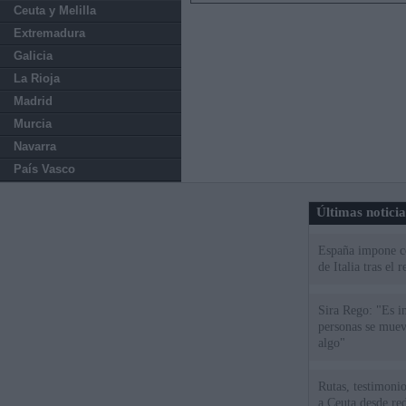
Ceuta y Melilla
Extremadura
Galicia
La Rioja
Madrid
Murcia
Navarra
País Vasco
Últimas notici
España impone co
de Italia tras el
Sira Rego: "Es i
personas se muev
algo"
Rutas, testimonio
a Ceuta desde red