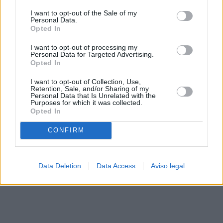
solo a este sitio web. Puede cambiar sus preferencias en
I want to opt-out of the Sale of my
cualquier momento entrando de nuevo en este sitio web o
Personal Data.
visitando nuestra política de privacidad.
Opted In
I want to opt-out of processing my
Personal Data for Targeted Advertising.
Opted In
I want to opt-out of Collection, Use,
Retention, Sale, and/or Sharing of my
Personal Data that Is Unrelated with the
Purposes for which it was collected.
Opted In
CONFIRM
Data Deletion
Data Access
Aviso legal