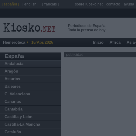
[ español ]
[ english ]
[ français ]
sobre Kiosko.net
contacto
ayuda
Periódicos de España
Toda la prensa de hoy
Hemeroteca
16/Abr/2026
Inicio
África
Asia
publicidad
España
Andalucía
Aragón
Asturias
Baleares
C. Valenciana
Canarias
Cantabria
Castilla y León
Castilla-La Mancha
Cataluña