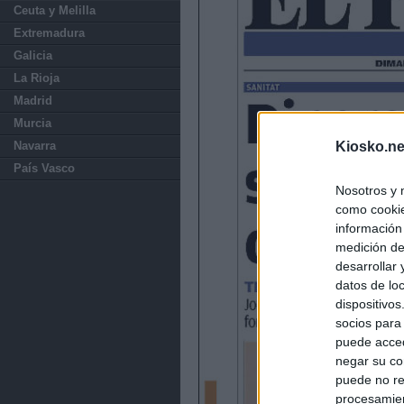
Ceuta y Melilla
Extremadura
Galicia
La Rioja
Madrid
Murcia
Navarra
Kiosko.ne
País Vasco
Nosotros y 
como cookie
información
medición de
desarrollar
datos de loc
dispositivo
socios para
puede acced
negar su co
puede no re
procesamien