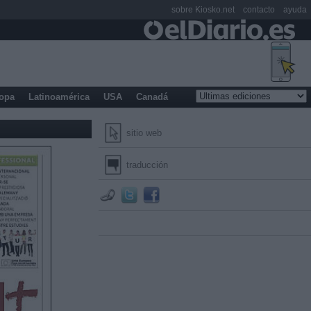
sobre Kiosko.net
contacto
ayuda
opa
Latinoamérica
USA
Canadá
sitio web
traducción