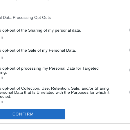
s en cualquier momento entrando de nuevo en este sitio web o visitan
privacidad.
l Data Processing Opt Outs
o opt-out of the Sharing of my personal data.
In
o opt-out of the Sale of my Personal Data.
In
to opt-out of processing my Personal Data for Targeted
ing.
In
o opt-out of Collection, Use, Retention, Sale, and/or Sharing
ersonal Data that Is Unrelated with the Purposes for which it
lected.
In
CONFIRM