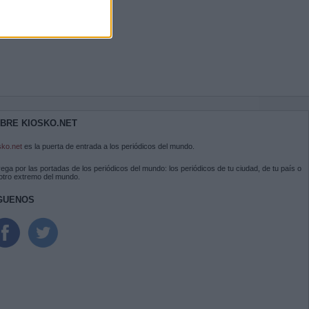
BRE KIOSKO.NET
sko.net
es la puerta de entrada a los periódicos del mundo.
ega por las portadas de los periódicos del mundo: los periódicos de tu ciudad, de tu país o
 otro extremo del mundo.
GUENOS