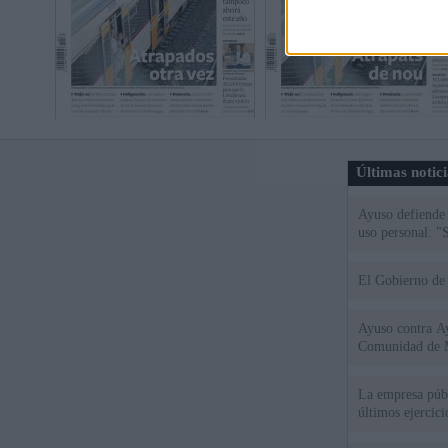
Últimas notic
Ayuso defiende
uso personal: "
El Gobierno de 
Ayuso contra Ay
Comunidad de 
La empresa públ
últimos ejercic