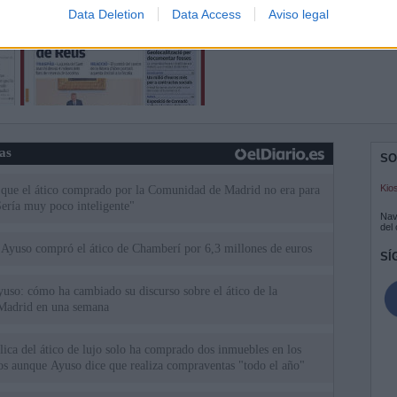
Data Deletion
Data Access
Aviso legal
ias
SO
Kio
 que el ático comprado por la Comunidad de Madrid no era para
Sería muy poco inteligente"
Nav
del
Ayuso compró el ático de Chamberí por 6,3 millones de euros
SÍ
uso: cómo ha cambiado su discurso sobre el ático de la
Madrid en una semana
ica del ático de lujo solo ha comprado dos inmuebles en los
ios aunque Ayuso dice que realiza compraventas "todo el año"