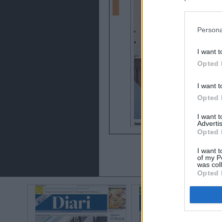
preferencia
política de 
Persona
I want t
Opted 
I want t
Opted 
I want 
Advertis
Opted 
I want t
of my P
was col
Opted 