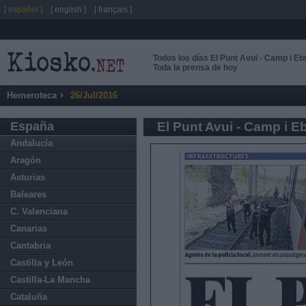
[ español ]
[ english ]
[ français ]
Todos los días El Punt Avui - Camp i Eb
Toda la prensa de hoy
Hemeroteca
26/Jul/2016
España
El Punt Avui - Camp i E
Andalucía
Aragón
Asturias
Baleares
C. Valenciana
Canarias
Cantabria
Castilla y León
Castilla-La Mancha
Cataluña