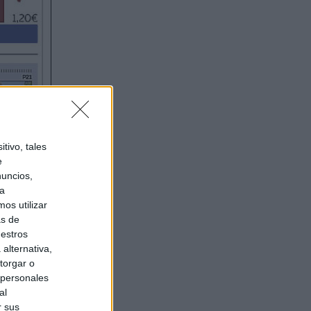
tivo, tales
e
nuncios,
ra
os utilizar
as de
uestros
alternativa,
torgar o
 personales
al
r sus