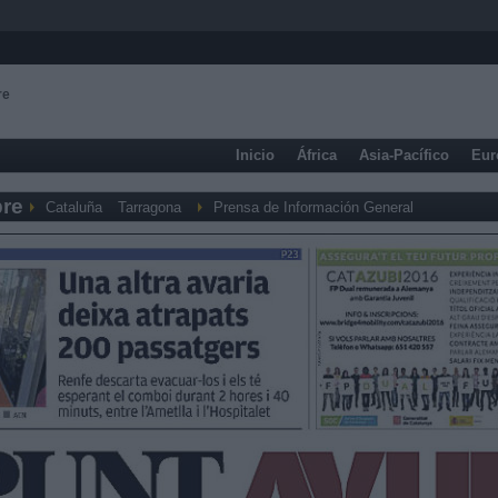
re
Inicio
África
Asia-Pacífico
Eur
bre
Cataluña
Tarragona
Prensa de Información General