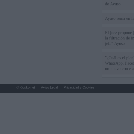
de Ayuso
Ayuso reina en l
El juez propone j
la filtración de i
jefa" Ayuso
"¿Cuál es el plan
WhatsApp, Faceb
un nuevo cruce a
15 de agosto
© Kiosko.net
Aviso Legal
Privacidad y Cookies