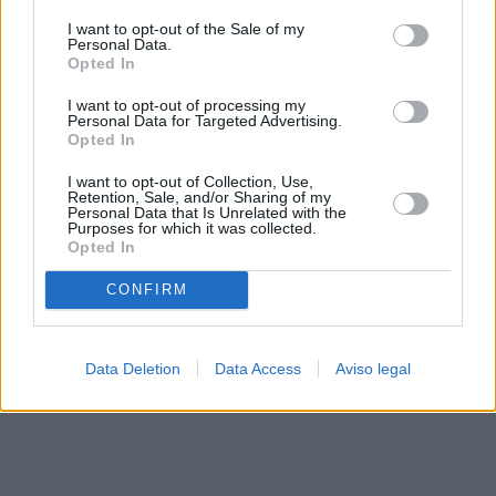
solo a este sitio web. Puede cambiar sus preferencias en
I want to opt-out of the Sale of my
cualquier momento entrando de nuevo en este sitio web o
Personal Data.
visitando nuestra política de privacidad.
Opted In
I want to opt-out of processing my
Personal Data for Targeted Advertising.
Opted In
I want to opt-out of Collection, Use,
Retention, Sale, and/or Sharing of my
Personal Data that Is Unrelated with the
Purposes for which it was collected.
Opted In
CONFIRM
Data Deletion
Data Access
Aviso legal