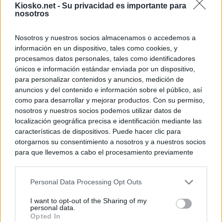
Kiosko.net -
Su privacidad es importante para
nosotros
Nosotros y nuestros socios almacenamos o accedemos a
información en un dispositivo, tales como cookies, y
procesamos datos personales, tales como identificadores
únicos e información estándar enviada por un dispositivo,
para personalizar contenidos y anuncios, medición de
anuncios y del contenido e información sobre el público, así
como para desarrollar y mejorar productos. Con su permiso,
nosotros y nuestros socios podemos utilizar datos de
localización geográfica precisa e identificación mediante las
características de dispositivos. Puede hacer clic para
otorgarnos su consentimiento a nosotros y a nuestros socios
para que llevemos a cabo el procesamiento previamente
descrito. De forma alternativa, puede acceder a información
más detallada y cambiar sus preferencias antes de otorgar o
Personal Data Processing Opt Outs
negar su consentimiento. Tenga en cuenta que algún
procesamiento de sus datos personales puede no requerir
I want to opt-out of the Sharing of my
de su consentimiento, pero usted tiene el derecho de
personal data.
rechazar tal procesamiento. Sus preferencias se aplicarán
Opted In