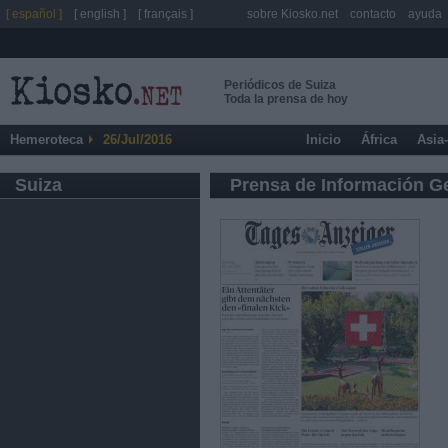
[ español ]
[ english ]
[ français ]
sobre Kiosko.net
contacto
ayuda
Periódicos de Suiza
Toda la prensa de hoy
Hemeroteca
26/Jul/2016
Inicio
África
Asia
Suiza
Prensa de Información G