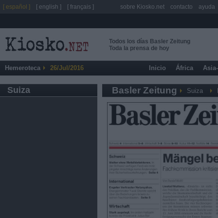
[ español ]
[ english ]
[ français ]
sobre Kiosko.net
contacto
ayuda
Todos los días Basler Zeitung
Toda la prensa de hoy
Hemeroteca
26/Jul/2016
Inicio
África
Asia
Suiza
Basler Zeitung
Suiza