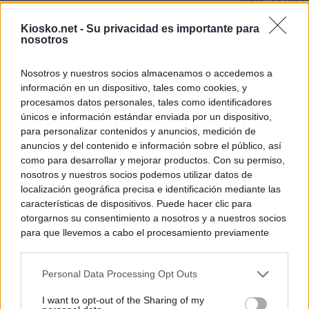
Italia: “Es ridíc
Kiosko.net -
Su privacidad es importante para
Última hora sobre
nosotros
directo: El BOE p
controles a viaje
tacha de "incomp
Nosotros y nuestros socios almacenamos o accedemos a
información en un dispositivo, tales como cookies, y
Sánchez responde
procesamos datos personales, tales como identificadores
únicos e información estándar enviada por un dispositivo,
para personalizar contenidos y anuncios, medición de
© Kiosko.net
Aviso Legal
Privacidad y Cookies
anuncios y del contenido e información sobre el público, así
como para desarrollar y mejorar productos. Con su permiso,
nosotros y nuestros socios podemos utilizar datos de
localización geográfica precisa e identificación mediante las
características de dispositivos. Puede hacer clic para
otorgarnos su consentimiento a nosotros y a nuestros socios
para que llevemos a cabo el procesamiento previamente
descrito. De forma alternativa, puede acceder a información
más detallada y cambiar sus preferencias antes de otorgar o
Personal Data Processing Opt Outs
negar su consentimiento. Tenga en cuenta que algún
procesamiento de sus datos personales puede no requerir
I want to opt-out of the Sharing of my
de su consentimiento, pero usted tiene el derecho de