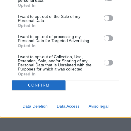
personal data.
rechazar tal procesamiento. Sus preferencias se aplicarán
Opted In
solo a este sitio web. Puede cambiar sus preferencias en
I want to opt-out of the Sale of my
cualquier momento entrando de nuevo en este sitio web o
Personal Data.
visitando nuestra política de privacidad.
Opted In
I want to opt-out of processing my
Personal Data for Targeted Advertising.
Opted In
I want to opt-out of Collection, Use,
Retention, Sale, and/or Sharing of my
Personal Data that Is Unrelated with the
Purposes for which it was collected.
Opted In
CONFIRM
Data Deletion
Data Access
Aviso legal