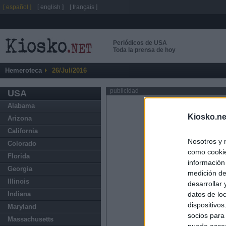
[ español ]
[ english ]
[ français ]
Periódicos de USA
Toda la prensa de hoy
Hemeroteca
26/Jul/2016
publicidad
USA
Alabama
Kiosko.ne
Arizona
California
Nosotros y 
Colorado
como cookie
Florida
información
Georgia
medición de
Illinois
desarrollar
datos de loc
Indiana
dispositivo
Maryland
socios para
Massachusetts
puede acced