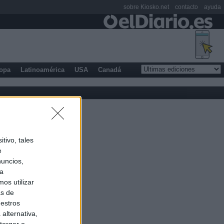
sobre Kiosko.net
contacto
ayuda
opa
Latinoamérica
USA
Canadá
tivo, tales
e
nuncios,
ra
os utilizar
as de
uestros
alternativa,
torgar o