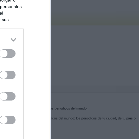
 personales
al
r sus
do nuestra
BRE KIOSKO.NET
sko.net
es la puerta de entrada a los periódicos del mundo.
ega por las portadas de los periódicos del mundo: los periódicos de tu ciudad, de tu país o
 otro extremo del mundo.
GUENOS