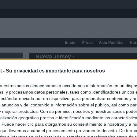
Inicio
África
Asia-Pacífico
Eur
Nueva Jersey
t -
Su privacidad es importante para nosotros
nuestros socios almacenamos o accedemos a información en un disposi
s, y procesamos datos personales, tales como identificadores únicos 
 estándar enviada por un dispositivo, para personalizar contenidos y a
 anuncios y del contenido e información sobre el público, así como pa
 y mejorar productos. Con su permiso, nosotros y nuestros socios podem
alización geográfica precisa e identificación mediante las característic
s. Puede hacer clic para otorgarnos su consentimiento a nosotros y a n
 que llevemos a cabo el procesamiento previamente descrito. De forma 
er a información más detallada y cambiar sus preferencias antes de o