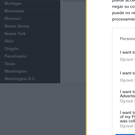
Michigan
negar su co
Minnesota
puede no re
Missouri
procesamien
preferencia
Nueva Jersey
política de 
Nueva York
Persona
Ohio
Oregón
I want t
Pensilvania
Opted 
Texas
Washington
I want t
Washington D.C.
Opted 
I want 
Últimas notic
Advertis
Opted 
Ayuso defiende
uso personal: "
I want t
of my P
was col
Opted 
El Gobierno de 