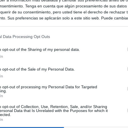
nsentimiento. Tenga en cuenta que algún procesamiento de sus datos
querir de su consentimiento, pero usted tiene el derecho de rechazar t
to. Sus preferencias se aplicarán solo a este sitio web. Puede cambia
s en cualquier momento entrando de nuevo en este sitio web o visitan
privacidad.
l Data Processing Opt Outs
o opt-out of the Sharing of my personal data.
In
o opt-out of the Sale of my Personal Data.
In
to opt-out of processing my Personal Data for Targeted
ias
SO
ing.
In
Kio
 que el ático comprado por la Comunidad de Madrid no era para
Sería muy poco inteligente"
o opt-out of Collection, Use, Retention, Sale, and/or Sharing
Nav
ersonal Data that Is Unrelated with the Purposes for which it
del
lected.
In
Ayuso compró el ático de Chamberí por 6,3 millones de euros
SÍ