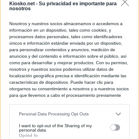
Kiosko.net -
Su privacidad es importante para
nosotros
Nosotros y nuestros socios almacenamos o accedemos a
información en un dispositivo, tales como cookies, y
procesamos datos personales, tales como identificadores
únicos e información estándar enviada por un dispositivo,
para personalizar contenidos y anuncios, medición de
anuncios y del contenido e información sobre el público, así
como para desarrollar y mejorar productos. Con su permiso,
nosotros y nuestros socios podemos utilizar datos de
localización geográfica precisa e identificación mediante las
características de dispositivos. Puede hacer clic para
otorgarnos su consentimiento a nosotros y a nuestros socios
para que llevemos a cabo el procesamiento previamente
descrito. De forma alternativa, puede acceder a información
más detallada y cambiar sus preferencias antes de otorgar o
Personal Data Processing Opt Outs
negar su consentimiento. Tenga en cuenta que algún
procesamiento de sus datos personales puede no requerir
I want to opt-out of the Sharing of my
de su consentimiento, pero usted tiene el derecho de
personal data.
rechazar tal procesamiento. Sus preferencias se aplicarán
Opted In