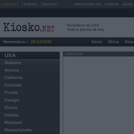
[ español ]
[ english ]
[ français ]
sobre Kiosko.net
contacto
ayuda
Periódicos de USA
Toda la prensa de hoy
Hemeroteca
26/Jul/2016
Inicio
África
Asia
publicidad
USA
Alabama
Arizona
California
Colorado
Florida
Georgia
Illinois
Indiana
Maryland
Massachusetts