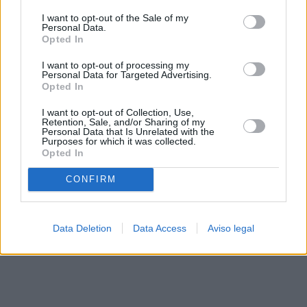
solo a este sitio web. Puede cambiar sus preferencias en
I want to opt-out of the Sale of my
cualquier momento entrando de nuevo en este sitio web o
Personal Data.
visitando nuestra política de privacidad.
Opted In
I want to opt-out of processing my
Personal Data for Targeted Advertising.
Opted In
I want to opt-out of Collection, Use,
Retention, Sale, and/or Sharing of my
Personal Data that Is Unrelated with the
Purposes for which it was collected.
Opted In
CONFIRM
Data Deletion
Data Access
Aviso legal