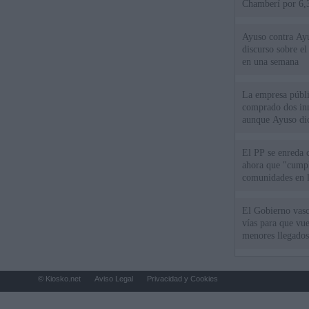
Chamberí por 6,3
Ayuso contra Ay
discurso sobre e
en una semana
La empresa públic
comprado dos inm
aunque Ayuso dic
el año"
El PP se enreda 
ahora que "cumpl
comunidades en l
oponen
El Gobierno vasc
vías para que vue
menores llegados
© Kiosko.net
Aviso Legal
Privacidad y Cookies