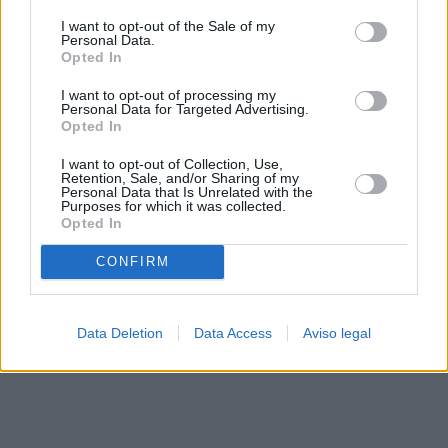
solo a este sitio web. Puede cambiar sus preferencias en
I want to opt-out of the Sale of my
cualquier momento entrando de nuevo en este sitio web o
Personal Data.
visitando nuestra política de privacidad.
Opted In
I want to opt-out of processing my
Personal Data for Targeted Advertising.
Opted In
I want to opt-out of Collection, Use,
Retention, Sale, and/or Sharing of my
Personal Data that Is Unrelated with the
Purposes for which it was collected.
Opted In
CONFIRM
Data Deletion
Data Access
Aviso legal