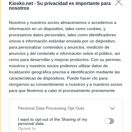
Kiosko.net -
Su privacidad es importante para
nosotros
© Kiosko.net
Aviso Legal
Privacidad y Cookies
Nosotros y nuestros socios almacenamos o accedemos a
información en un dispositivo, tales como cookies, y
procesamos datos personales, tales como identificadores
únicos e información estándar enviada por un dispositivo,
para personalizar contenidos y anuncios, medición de
anuncios y del contenido e información sobre el público, así
como para desarrollar y mejorar productos. Con su permiso,
nosotros y nuestros socios podemos utilizar datos de
localización geográfica precisa e identificación mediante las
características de dispositivos. Puede hacer clic para
otorgarnos su consentimiento a nosotros y a nuestros socios
para que llevemos a cabo el procesamiento previamente
descrito. De forma alternativa, puede acceder a información
más detallada y cambiar sus preferencias antes de otorgar o
Personal Data Processing Opt Outs
negar su consentimiento. Tenga en cuenta que algún
procesamiento de sus datos personales puede no requerir
I want to opt-out of the Sharing of my
de su consentimiento, pero usted tiene el derecho de
personal data.
rechazar tal procesamiento. Sus preferencias se aplicarán
Opted In