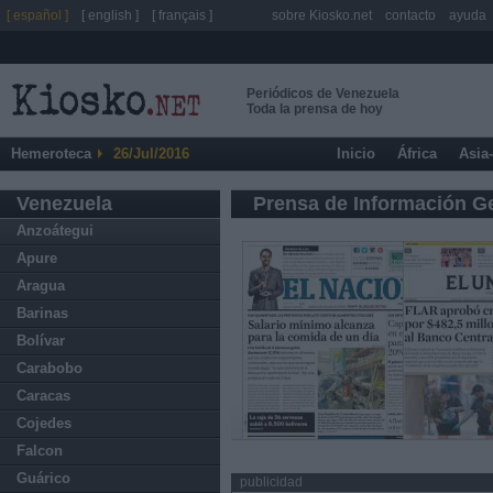
[ español ]
[ english ]
[ français ]
sobre Kiosko.net
contacto
ayuda
Periódicos de Venezuela
Toda la prensa de hoy
Hemeroteca
26/Jul/2016
Inicio
África
Asia
Venezuela
Prensa de Información G
Anzoátegui
Apure
Aragua
Barinas
Bolívar
Carabobo
Caracas
Cojedes
Falcon
Guárico
publicidad