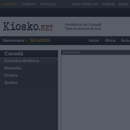
[ español ]
[ english ]
[ français ]
sobre Kiosko.net
contacto
ayuda
Periódicos de Canadá
Toda la prensa de hoy
Hemeroteca
26/Jul/2016
Inicio
África
Asia
publicidad
Canadá
Columbia Británica
Manitoba
Ontario
Quebec