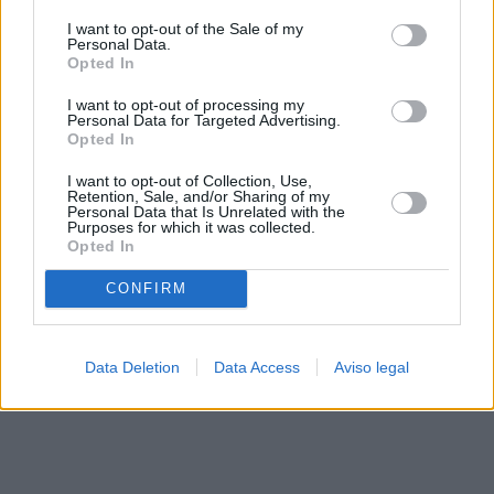
solo a este sitio web. Puede cambiar sus preferencias en
I want to opt-out of the Sale of my
cualquier momento entrando de nuevo en este sitio web o
Personal Data.
visitando nuestra política de privacidad.
Opted In
I want to opt-out of processing my
Personal Data for Targeted Advertising.
Opted In
I want to opt-out of Collection, Use,
Retention, Sale, and/or Sharing of my
Personal Data that Is Unrelated with the
Purposes for which it was collected.
Opted In
CONFIRM
Data Deletion
Data Access
Aviso legal