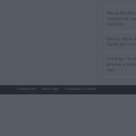
Más de 800.000 t
residentes en Can
fronterizo
Qué hay detrás d
España por la cri
Sira Rego: "Es i
personas se muev
algo"
© Kiosko.net
Aviso Legal
Privacidad y Cookies