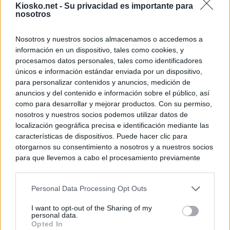
Kiosko.net -
Su privacidad es importante para
nosotros
Nosotros y nuestros socios almacenamos o accedemos a
información en un dispositivo, tales como cookies, y
procesamos datos personales, tales como identificadores
únicos e información estándar enviada por un dispositivo,
para personalizar contenidos y anuncios, medición de
anuncios y del contenido e información sobre el público, así
como para desarrollar y mejorar productos. Con su permiso,
nosotros y nuestros socios podemos utilizar datos de
localización geográfica precisa e identificación mediante las
características de dispositivos. Puede hacer clic para
otorgarnos su consentimiento a nosotros y a nuestros socios
para que llevemos a cabo el procesamiento previamente
descrito. De forma alternativa, puede acceder a información
más detallada y cambiar sus preferencias antes de otorgar o
Personal Data Processing Opt Outs
negar su consentimiento. Tenga en cuenta que algún
procesamiento de sus datos personales puede no requerir
I want to opt-out of the Sharing of my
de su consentimiento, pero usted tiene el derecho de
personal data.
rechazar tal procesamiento. Sus preferencias se aplicarán
Opted In