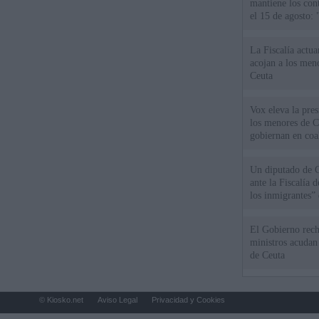
mantiene los cont
el 15 de agosto:
La Fiscalía actu
acojan a los meno
Ceuta
Vox eleva la pres
los menores de C
gobiernan en coa
Un diputado de 
ante la Fiscalía 
los inmigrantes”
El Gobierno rech
ministros acudan 
de Ceuta
© Kiosko.net
Aviso Legal
Privacidad y Cookies