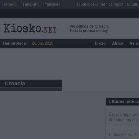
[ español ]
[ english ]
[ français ]
sobre Kiosko.net
contacto
ayuda
Periódicos de Croacia
Toda la prensa de hoy
Hemeroteca
26/Jul/2016
Inicio
África
Asia
Croacia
Últimas notici
España impone co
de Italia tras el
Italia rechaza e