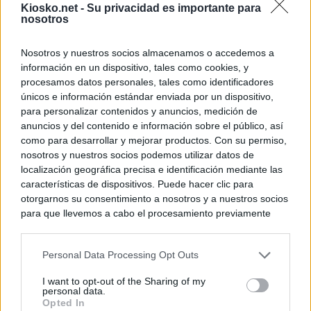
Kiosko.net -
Su privacidad es importante para
nosotros
Nosotros y nuestros socios almacenamos o accedemos a
información en un dispositivo, tales como cookies, y
procesamos datos personales, tales como identificadores
únicos e información estándar enviada por un dispositivo,
para personalizar contenidos y anuncios, medición de
anuncios y del contenido e información sobre el público, así
como para desarrollar y mejorar productos. Con su permiso,
nosotros y nuestros socios podemos utilizar datos de
localización geográfica precisa e identificación mediante las
características de dispositivos. Puede hacer clic para
otorgarnos su consentimiento a nosotros y a nuestros socios
para que llevemos a cabo el procesamiento previamente
descrito. De forma alternativa, puede acceder a información
más detallada y cambiar sus preferencias antes de otorgar o
Personal Data Processing Opt Outs
negar su consentimiento. Tenga en cuenta que algún
procesamiento de sus datos personales puede no requerir
I want to opt-out of the Sharing of my
de su consentimiento, pero usted tiene el derecho de
personal data.
rechazar tal procesamiento. Sus preferencias se aplicarán
Opted In