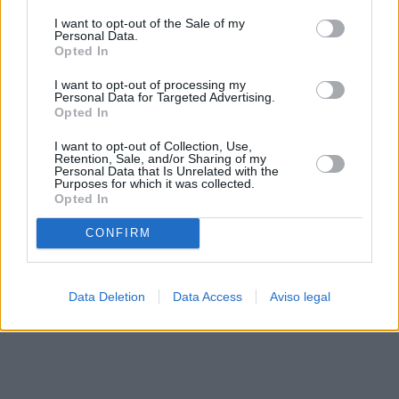
solo a este sitio web. Puede cambiar sus preferencias en
I want to opt-out of the Sale of my
cualquier momento entrando de nuevo en este sitio web o
Personal Data.
visitando nuestra política de privacidad.
Opted In
I want to opt-out of processing my
Personal Data for Targeted Advertising.
Opted In
I want to opt-out of Collection, Use,
Retention, Sale, and/or Sharing of my
Personal Data that Is Unrelated with the
Purposes for which it was collected.
Opted In
CONFIRM
Data Deletion
Data Access
Aviso legal