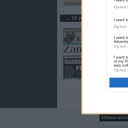
Opted 
... 18 periódicos de Turqu
I want t
Opted 
I want 
Advertis
Opted 
I want t
of my P
was col
Opted 
Últimas notic