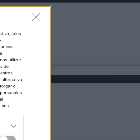
tivo, tales
e
nuncios,
ra
os utilizar
as de
uestros
alternativa,
torgar o
 personales
al
r sus
do nuestra