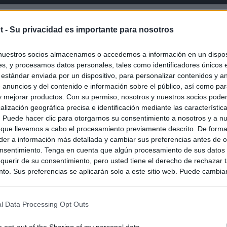
t -
Su privacidad es importante para nosotros
nuestros socios almacenamos o accedemos a información en un disposi
s, y procesamos datos personales, tales como identificadores únicos 
 estándar enviada por un dispositivo, para personalizar contenidos y a
 anuncios y del contenido e información sobre el público, así como pa
 y mejorar productos. Con su permiso, nosotros y nuestros socios podem
alización geográfica precisa e identificación mediante las característic
s. Puede hacer clic para otorgarnos su consentimiento a nosotros y a n
 que llevemos a cabo el procesamiento previamente descrito. De forma 
er a información más detallada y cambiar sus preferencias antes de o
nsentimiento. Tenga en cuenta que algún procesamiento de sus datos
querir de su consentimiento, pero usted tiene el derecho de rechazar t
to. Sus preferencias se aplicarán solo a este sitio web. Puede cambia
s en cualquier momento entrando de nuevo en este sitio web o visitan
privacidad.
l Data Processing Opt Outs
o opt-out of the Sharing of my personal data.