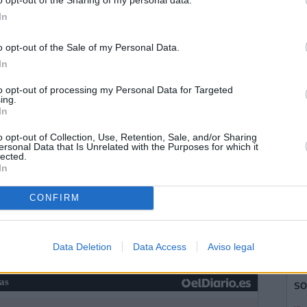
In
ía
o opt-out of the Sale of my Personal Data.
In
to opt-out of processing my Personal Data for Targeted
ing.
In
o opt-out of Collection, Use, Retention, Sale, and/or Sharing
ersonal Data that Is Unrelated with the Purposes for which it
lected.
In
CONFIRM
Data Deletion
Data Access
Aviso legal
ias
SO