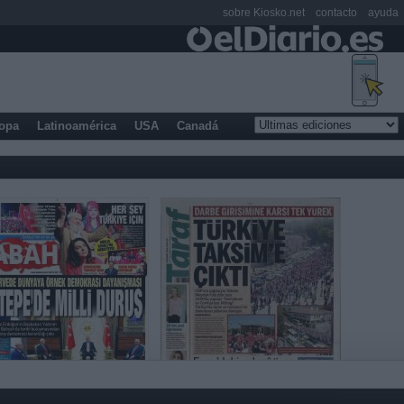
sobre Kiosko.net
contacto
ayuda
opa
Latinoamérica
USA
Canadá