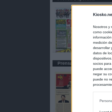
Kiosko.ne
Nosotros y 
como cookie
información
medición de
desarrollar
datos de loc
dispositivo
Prensa Económica
socios para
puede acced
negar su co
puede no re
procesamien
preferencia
política de 
Persona
I want t