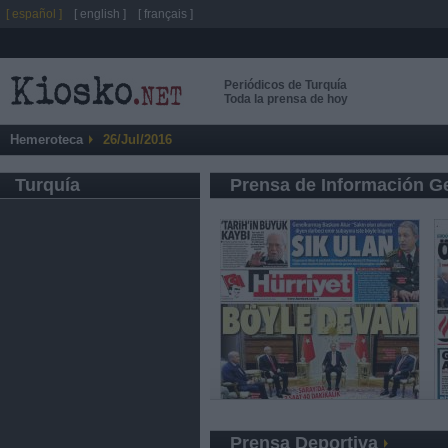
[ español ]
[ english ]
[ français ]
Periódicos de Turquía
Toda la prensa de hoy
Hemeroteca
26/Jul/2016
Turquía
Prensa de Información G
Prensa Deportiva