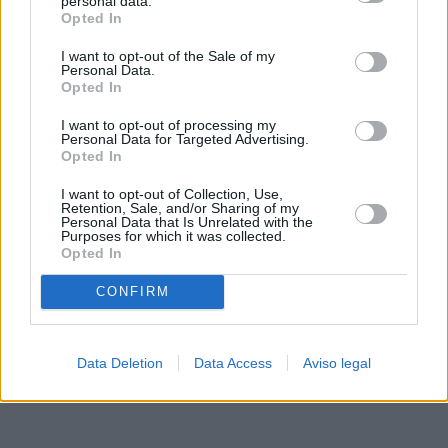
personal data.
rechazar tal procesamiento. Sus preferencias se aplicarán
Opted In
solo a este sitio web. Puede cambiar sus preferencias en
I want to opt-out of the Sale of my
cualquier momento entrando de nuevo en este sitio web o
Personal Data.
visitando nuestra política de privacidad.
Opted In
I want to opt-out of processing my
Personal Data for Targeted Advertising.
Opted In
I want to opt-out of Collection, Use,
Retention, Sale, and/or Sharing of my
Personal Data that Is Unrelated with the
Purposes for which it was collected.
Opted In
CONFIRM
Data Deletion
Data Access
Aviso legal