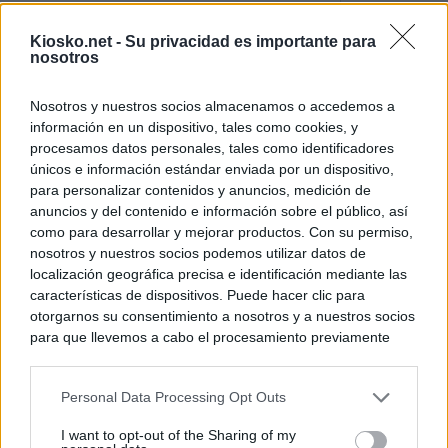
El uso personal d
Kiosko.net -
Su privacidad es importante para
Comunidad de M
nosotros
El Gobierno de A
Nosotros y nuestros socios almacenamos o accedemos a
de Gran Vía más
información en un dispositivo, tales como cookies, y
logró venderlo
procesamos datos personales, tales como identificadores
únicos e información estándar enviada por un dispositivo,
para personalizar contenidos y anuncios, medición de
© Kiosko.net
Aviso Legal
Privacidad y Cookies
anuncios y del contenido e información sobre el público, así
como para desarrollar y mejorar productos. Con su permiso,
nosotros y nuestros socios podemos utilizar datos de
localización geográfica precisa e identificación mediante las
características de dispositivos. Puede hacer clic para
otorgarnos su consentimiento a nosotros y a nuestros socios
para que llevemos a cabo el procesamiento previamente
descrito. De forma alternativa, puede acceder a información
más detallada y cambiar sus preferencias antes de otorgar o
Personal Data Processing Opt Outs
negar su consentimiento. Tenga en cuenta que algún
procesamiento de sus datos personales puede no requerir
I want to opt-out of the Sharing of my
de su consentimiento, pero usted tiene el derecho de