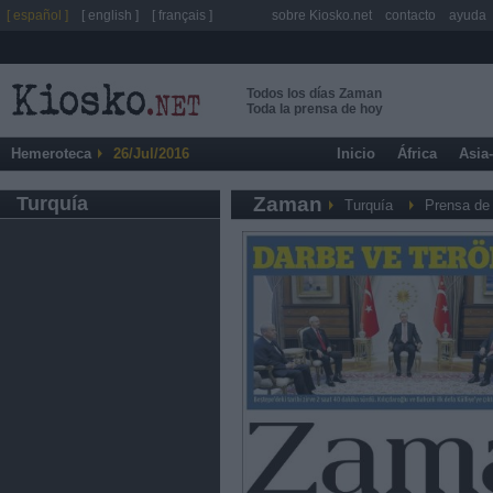
[ español ]
[ english ]
[ français ]
sobre Kiosko.net
contacto
ayuda
Todos los días Zaman
Toda la prensa de hoy
Hemeroteca
26/Jul/2016
Inicio
África
Asia
Turquía
Zaman
Turquía
Prensa de