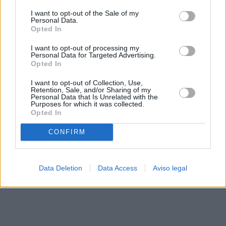
solo a este sitio web. Puede cambiar sus preferencias en
I want to opt-out of the Sale of my
cualquier momento entrando de nuevo en este sitio web o
Personal Data.
visitando nuestra política de privacidad.
Opted In
I want to opt-out of processing my
Personal Data for Targeted Advertising.
Opted In
I want to opt-out of Collection, Use,
Retention, Sale, and/or Sharing of my
Personal Data that Is Unrelated with the
Purposes for which it was collected.
Opted In
CONFIRM
Data Deletion
Data Access
Aviso legal