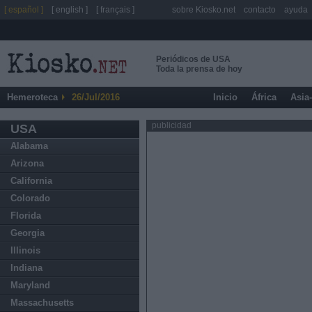
[ español ]
[ english ]
[ français ]
sobre Kiosko.net
contacto
ayuda
Periódicos de USA
Toda la prensa de hoy
Hemeroteca
26/Jul/2016
Inicio
África
Asia
publicidad
USA
Alabama
Arizona
California
Colorado
Florida
Georgia
Illinois
Indiana
Maryland
Massachusetts