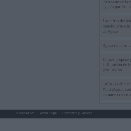
directamente la 
ayudas por los i
Las cifras del át
inmobiliaria a l
de Ayuso
Ayuso reina en l
El juez propone j
la filtración de i
jefa" Ayuso
"¿Cuál es el plan
WhatsApp, Faceb
un nuevo cruce a
15 de agosto
© Kiosko.net
Aviso Legal
Privacidad y Cookies