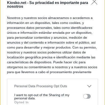
Kiosko.net -
Su privacidad es importante para
nosotros
Nosotros y nuestros socios almacenamos o accedemos a
información en un dispositivo, tales como cookies, y
procesamos datos personales, tales como identificadores
únicos e información estándar enviada por un dispositivo,
para personalizar contenidos y anuncios, medición de
anuncios y del contenido e información sobre el público, así
como para desarrollar y mejorar productos. Con su permiso,
nosotros y nuestros socios podemos utilizar datos de
localización geográfica precisa e identificación mediante las
características de dispositivos. Puede hacer clic para
otorgarnos su consentimiento a nosotros y a nuestros socios
para que llevemos a cabo el procesamiento previamente
descrito. De forma alternativa, puede acceder a información
más detallada y cambiar sus preferencias antes de otorgar o
Personal Data Processing Opt Outs
negar su consentimiento. Tenga en cuenta que algún
procesamiento de sus datos personales puede no requerir
I want to opt-out of the Sharing of my
de su consentimiento, pero usted tiene el derecho de
personal data.
rechazar tal procesamiento. Sus preferencias se aplicarán
Opted In