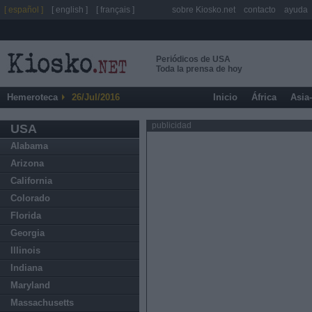
[ español ]
[ english ]
[ français ]
sobre Kiosko.net
contacto
ayuda
Periódicos de USA
Toda la prensa de hoy
Hemeroteca
26/Jul/2016
Inicio
África
Asia
publicidad
USA
Alabama
Arizona
California
Colorado
Florida
Georgia
Illinois
Indiana
Maryland
Massachusetts