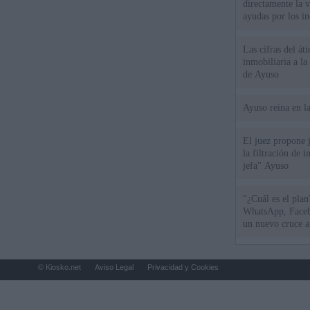
directamente la 
ayudas por los i
Las cifras del át
inmobiliaria a l
de Ayuso
Ayuso reina en l
El juez propone j
la filtración de i
jefa" Ayuso
"¿Cuál es el plan
WhatsApp, Faceb
un nuevo cruce a
15 de agosto
© Kiosko.net
Aviso Legal
Privacidad y Cookies