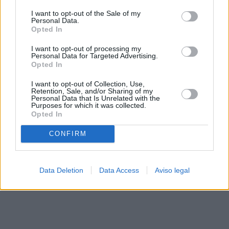
solo a este sitio web. Puede cambiar sus preferencias en
I want to opt-out of the Sale of my
cualquier momento entrando de nuevo en este sitio web o
Personal Data.
visitando nuestra política de privacidad.
Opted In
I want to opt-out of processing my
Personal Data for Targeted Advertising.
Opted In
I want to opt-out of Collection, Use,
Retention, Sale, and/or Sharing of my
Personal Data that Is Unrelated with the
Purposes for which it was collected.
Opted In
CONFIRM
Data Deletion
Data Access
Aviso legal