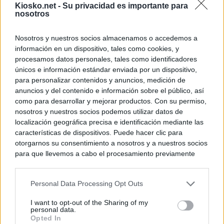
Kiosko.net -
Su privacidad es importante para
nosotros
Nosotros y nuestros socios almacenamos o accedemos a
información en un dispositivo, tales como cookies, y
procesamos datos personales, tales como identificadores
únicos e información estándar enviada por un dispositivo,
para personalizar contenidos y anuncios, medición de
anuncios y del contenido e información sobre el público, así
como para desarrollar y mejorar productos. Con su permiso,
nosotros y nuestros socios podemos utilizar datos de
localización geográfica precisa e identificación mediante las
características de dispositivos. Puede hacer clic para
otorgarnos su consentimiento a nosotros y a nuestros socios
para que llevemos a cabo el procesamiento previamente
descrito. De forma alternativa, puede acceder a información
más detallada y cambiar sus preferencias antes de otorgar o
Personal Data Processing Opt Outs
negar su consentimiento. Tenga en cuenta que algún
procesamiento de sus datos personales puede no requerir
I want to opt-out of the Sharing of my
de su consentimiento, pero usted tiene el derecho de
personal data.
rechazar tal procesamiento. Sus preferencias se aplicarán
Opted In