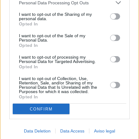
Personal Data Processing Opt Outs
negar su consentimiento. Tenga en cuenta que algún
procesamiento de sus datos personales puede no requerir
I want to opt-out of the Sharing of my
de su consentimiento, pero usted tiene el derecho de
personal data.
rechazar tal procesamiento. Sus preferencias se aplicarán
Opted In
solo a este sitio web. Puede cambiar sus preferencias en
I want to opt-out of the Sale of my
cualquier momento entrando de nuevo en este sitio web o
Personal Data.
visitando nuestra política de privacidad.
Opted In
I want to opt-out of processing my
Personal Data for Targeted Advertising.
Opted In
I want to opt-out of Collection, Use,
Retention, Sale, and/or Sharing of my
Personal Data that Is Unrelated with the
Purposes for which it was collected.
Opted In
CONFIRM
Data Deletion
Data Access
Aviso legal