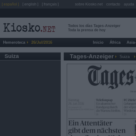
[ español ]
[ english ]
[ français ]
sobre Kiosko.net
contacto
ayuda
Todos los días Tages-Anzeiger
Toda la prensa de hoy
Hemeroteca
26/Jul/2016
Inicio
África
Asia
Suiza
Tages-Anzeiger
Suiza