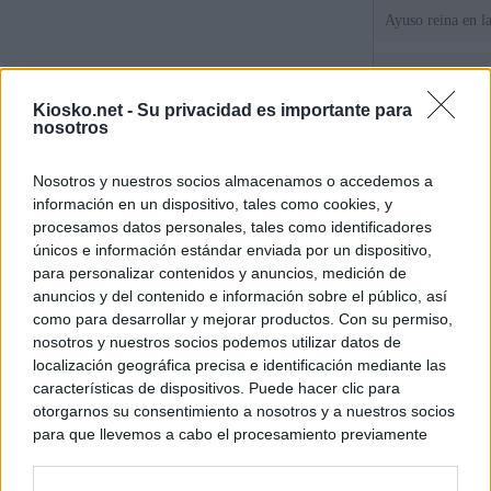
Ayuso reina en l
El juez propone j
la filtración de i
Kiosko.net -
Su privacidad es importante para
jefa" Ayuso
nosotros
"¿Cuál es el plan
Nosotros y nuestros socios almacenamos o accedemos a
WhatsApp, Faceb
información en un dispositivo, tales como cookies, y
un nuevo cruce a
15 de agosto
procesamos datos personales, tales como identificadores
únicos e información estándar enviada por un dispositivo,
para personalizar contenidos y anuncios, medición de
© Kiosko.net
Aviso Legal
Privacidad y Cookies
anuncios y del contenido e información sobre el público, así
como para desarrollar y mejorar productos. Con su permiso,
nosotros y nuestros socios podemos utilizar datos de
localización geográfica precisa e identificación mediante las
características de dispositivos. Puede hacer clic para
otorgarnos su consentimiento a nosotros y a nuestros socios
para que llevemos a cabo el procesamiento previamente
descrito. De forma alternativa, puede acceder a información
más detallada y cambiar sus preferencias antes de otorgar o