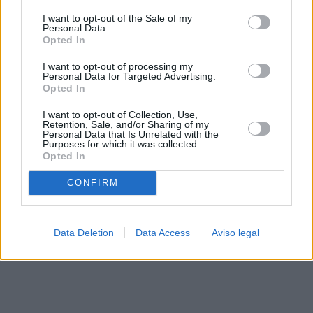
solo a este sitio web. Puede cambiar sus preferencias en
I want to opt-out of the Sale of my
cualquier momento entrando de nuevo en este sitio web o
Personal Data.
visitando nuestra política de privacidad.
Opted In
I want to opt-out of processing my
Personal Data for Targeted Advertising.
Opted In
I want to opt-out of Collection, Use,
Retention, Sale, and/or Sharing of my
Personal Data that Is Unrelated with the
Purposes for which it was collected.
Opted In
CONFIRM
Data Deletion
Data Access
Aviso legal