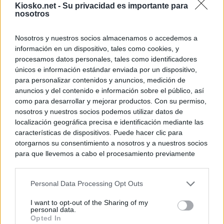
Kiosko.net -
Su privacidad es importante para
nosotros
Nosotros y nuestros socios almacenamos o accedemos a
información en un dispositivo, tales como cookies, y
procesamos datos personales, tales como identificadores
únicos e información estándar enviada por un dispositivo,
para personalizar contenidos y anuncios, medición de
anuncios y del contenido e información sobre el público, así
como para desarrollar y mejorar productos. Con su permiso,
nosotros y nuestros socios podemos utilizar datos de
localización geográfica precisa e identificación mediante las
características de dispositivos. Puede hacer clic para
otorgarnos su consentimiento a nosotros y a nuestros socios
para que llevemos a cabo el procesamiento previamente
descrito. De forma alternativa, puede acceder a información
más detallada y cambiar sus preferencias antes de otorgar o
Personal Data Processing Opt Outs
negar su consentimiento. Tenga en cuenta que algún
procesamiento de sus datos personales puede no requerir
I want to opt-out of the Sharing of my
de su consentimiento, pero usted tiene el derecho de
personal data.
rechazar tal procesamiento. Sus preferencias se aplicarán
Opted In