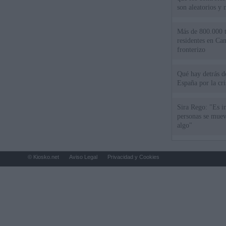
son aleatorios y 
Más de 800.000 t
residentes en Can
fronterizo
Qué hay detrás d
España por la cri
Sira Rego: "Es i
personas se muev
algo"
© Kiosko.net
Aviso Legal
Privacidad y Cookies