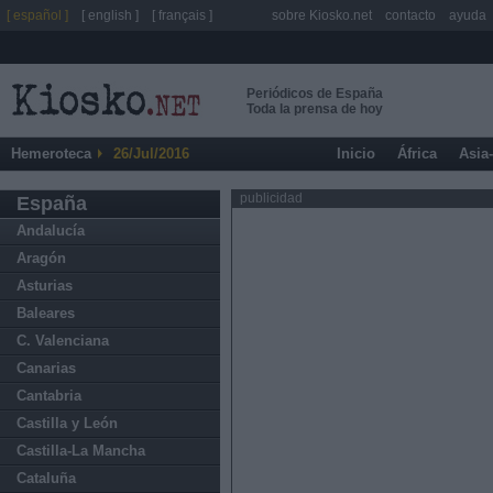
[ español ]
[ english ]
[ français ]
sobre Kiosko.net
contacto
ayuda
Periódicos de España
Toda la prensa de hoy
Hemeroteca
26/Jul/2016
Inicio
África
Asia
publicidad
España
Andalucía
Aragón
Asturias
Baleares
C. Valenciana
Canarias
Cantabria
Castilla y León
Castilla-La Mancha
Cataluña