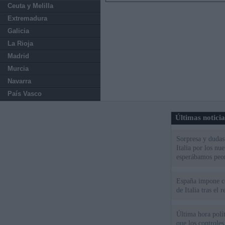
Ceuta y Melilla
Extremadura
Galicia
La Rioja
Madrid
Murcia
Navarra
País Vasco
Últimas notici
Sorpresa y dudas 
Italia por los nu
esperábamos peo
España impone co
de Italia tras el
Última hora polít
que los controles