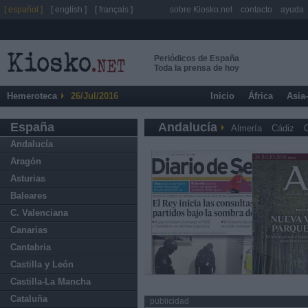
[ español ]
[ english ]
[ français ]
sobre Kiosko.net
contacto
ayuda
Periódicos de España
Toda la prensa de hoy
Hemeroteca
26/Jul/2016
Inicio
África
Asia
España
Andalucía
Almería
Cádiz
Andalucía
Aragón
Asturias
Baleares
C. Valenciana
Canarias
Cantabria
Castilla y León
Castilla-La Mancha
Cataluña
publicidad