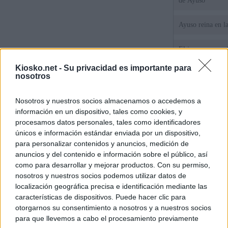
de Ayuso
Ayuso reina en l
El juez propone j
la filtración de i
Kiosko.net -
Su privacidad es importante para
jefa" Ayuso
nosotros
"¿Cuál es el plan
Nosotros y nuestros socios almacenamos o accedemos a
WhatsApp, Faceb
un nuevo cruce a
información en un dispositivo, tales como cookies, y
15 de agosto
procesamos datos personales, tales como identificadores
únicos e información estándar enviada por un dispositivo,
© Kiosko.net
Aviso Legal
Privacidad y Cookies
para personalizar contenidos y anuncios, medición de
anuncios y del contenido e información sobre el público, así
como para desarrollar y mejorar productos. Con su permiso,
nosotros y nuestros socios podemos utilizar datos de
localización geográfica precisa e identificación mediante las
características de dispositivos. Puede hacer clic para
otorgarnos su consentimiento a nosotros y a nuestros socios
para que llevemos a cabo el procesamiento previamente