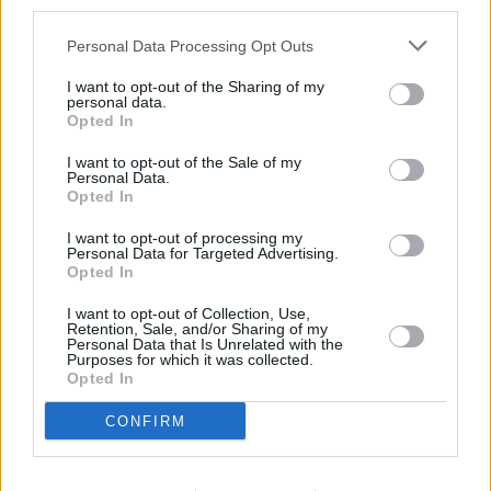
descrito. De forma alternativa, puede acceder a información
más detallada y cambiar sus preferencias antes de otorgar o
Personal Data Processing Opt Outs
negar su consentimiento. Tenga en cuenta que algún
procesamiento de sus datos personales puede no requerir
I want to opt-out of the Sharing of my
de su consentimiento, pero usted tiene el derecho de
personal data.
rechazar tal procesamiento. Sus preferencias se aplicarán
Opted In
solo a este sitio web. Puede cambiar sus preferencias en
I want to opt-out of the Sale of my
cualquier momento entrando de nuevo en este sitio web o
Personal Data.
visitando nuestra política de privacidad.
Opted In
I want to opt-out of processing my
Personal Data for Targeted Advertising.
Opted In
I want to opt-out of Collection, Use,
Retention, Sale, and/or Sharing of my
Personal Data that Is Unrelated with the
Purposes for which it was collected.
Opted In
CONFIRM