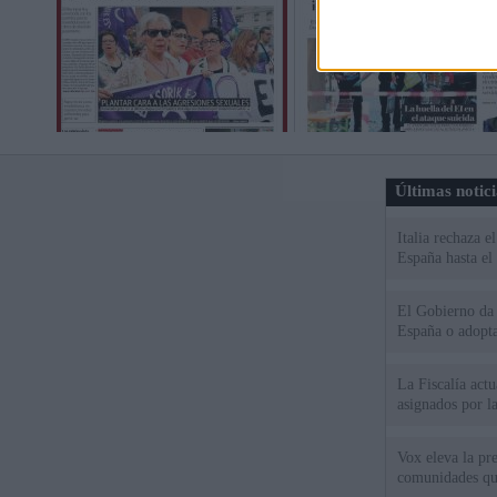
Últimas notic
Italia rechaza 
España hasta el
El Gobierno da u
España o adopt
La Fiscalía act
asignados por la
Vox eleva la pr
comunidades qu