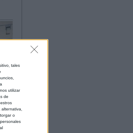
tivo, tales
e
nuncios,
ra
os utilizar
as de
uestros
alternativa,
torgar o
 personales
al