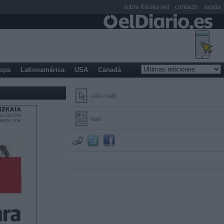
sobre Kiosko.net
contacto
ayuda
opa
Latinoamérica
USA
Canadá
sitio web
leer