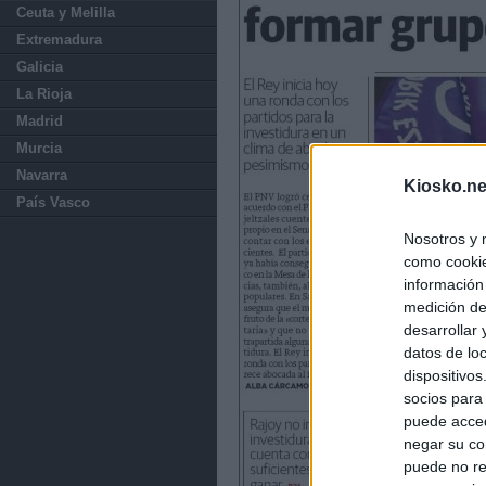
Ceuta y Melilla
Extremadura
Galicia
La Rioja
Madrid
Murcia
Navarra
Kiosko.ne
País Vasco
Nosotros y 
como cookie
información
medición de
desarrollar
datos de loc
dispositivo
socios para
puede acced
negar su co
puede no re