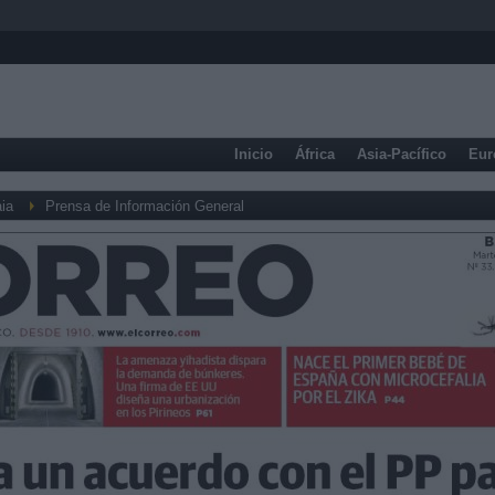
Inicio
África
Asia-Pacífico
Eur
ia
Prensa de Información General