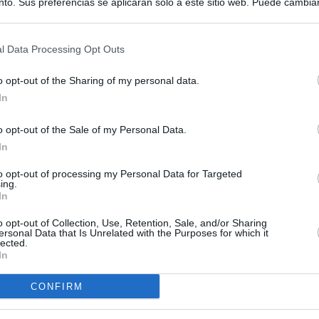
to. Sus preferencias se aplicarán solo a este sitio web. Puede cambia
s en cualquier momento entrando de nuevo en este sitio web o visitan
privacidad.
l Data Processing Opt Outs
o opt-out of the Sharing of my personal data.
In
o opt-out of the Sale of my Personal Data.
In
to opt-out of processing my Personal Data for Targeted
ing.
In
o opt-out of Collection, Use, Retention, Sale, and/or Sharing
ersonal Data that Is Unrelated with the Purposes for which it
lected.
In
CONFIRM