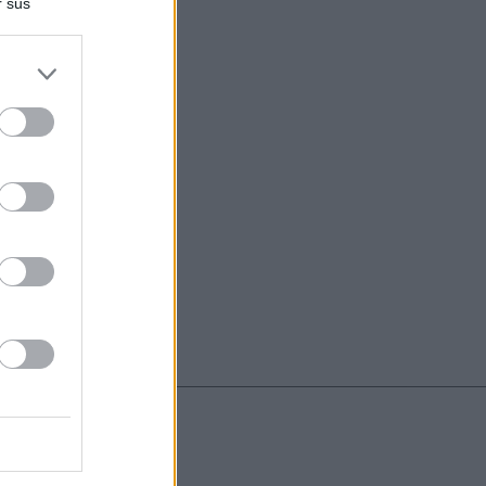
r sus
do nuestra