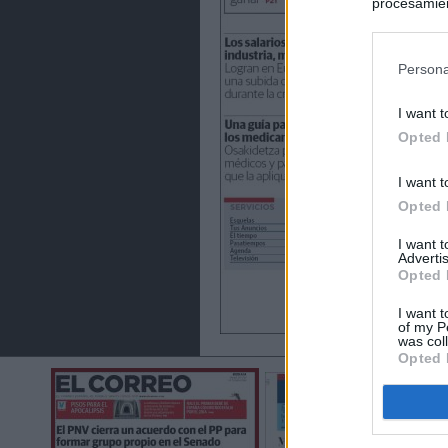
procesamien
preferencia
política de 
Persona
I want t
Opted 
I want t
Opted 
I want 
Advertis
Opted 
I want t
of my P
was col
Opted 