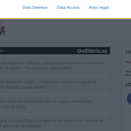
Data Deletion
Data Access
Aviso legal
ias
SO
Kio
el ultimátum del Gobierno y mantiene los controles a viajeros de
 15 de agosto: "No aceptamos imposiciones"
Nav
del
n ultimátum a Italia: o levanta los controles a viajeros de
SÍ
ará "medidas proporcionales"
uará contra las comunidades que no acojan a los menores
 crisis de Ceuta
esión sobre el PP por la acogida de los menores de Ceuta en las
e gobiernan en coalición