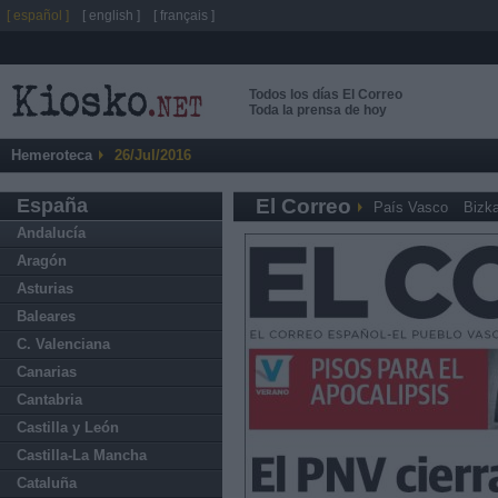
[ español ]
[ english ]
[ français ]
Todos los días El Correo
Toda la prensa de hoy
Hemeroteca
26/Jul/2016
España
El Correo
País Vasco
Bizka
Andalucía
Aragón
Asturias
Baleares
C. Valenciana
Canarias
Cantabria
Castilla y León
Castilla-La Mancha
Cataluña