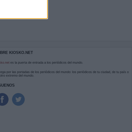
BRE KIOSKO.NET
sko.net
es la puerta de entrada a los periódicos del mundo.
ega por las portadas de los periódicos del mundo: los periódicos de tu ciudad, de tu país o
 otro extremo del mundo.
GUENOS