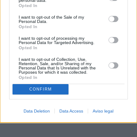
personal data.
rechazar tal procesamiento. Sus preferencias se aplicarán
Opted In
solo a este sitio web. Puede cambiar sus preferencias en
I want to opt-out of the Sale of my
cualquier momento entrando de nuevo en este sitio web o
Personal Data.
visitando nuestra política de privacidad.
Opted In
I want to opt-out of processing my
Personal Data for Targeted Advertising.
Opted In
I want to opt-out of Collection, Use,
Retention, Sale, and/or Sharing of my
Personal Data that Is Unrelated with the
Purposes for which it was collected.
Opted In
CONFIRM
Data Deletion
Data Access
Aviso legal