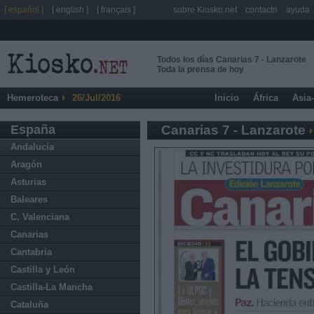
[ español ]
[ english ]
[ français ]
sobre Kiosko.net
contacto
ayuda
Todos los días Canarias 7 - Lanzarote
Toda la prensa de hoy
Hemeroteca
26/Jul/2016
Inicio
África
Asia
España
Canarias 7 - Lanzarote
Andalucía
Aragón
Asturias
Baleares
C. Valenciana
Canarias
Cantabria
Castilla y León
Castilla-La Mancha
Cataluña