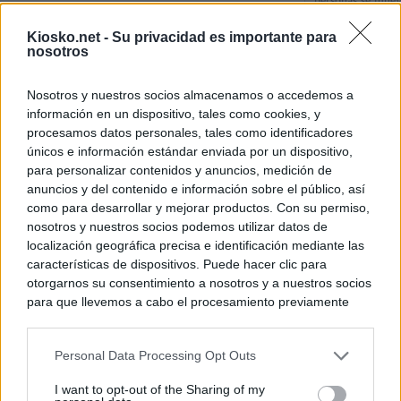
personas se muev
algo"
Kiosko.net -
Su privacidad es importante para
nosotros
De Ceu
Nosotros y nuestros socios almacenamos o accedemos a
Rutas, testimonio
información en un dispositivo, tales como cookies, y
a Ceuta desde red
procesamos datos personales, tales como identificadores
únicos e información estándar enviada por un dispositivo,
para personalizar contenidos y anuncios, medición de
© Kiosko.net
Aviso Legal
Privacidad y Cookies
anuncios y del contenido e información sobre el público, así
como para desarrollar y mejorar productos. Con su permiso,
nosotros y nuestros socios podemos utilizar datos de
localización geográfica precisa e identificación mediante las
características de dispositivos. Puede hacer clic para
otorgarnos su consentimiento a nosotros y a nuestros socios
para que llevemos a cabo el procesamiento previamente
descrito. De forma alternativa, puede acceder a información
más detallada y cambiar sus preferencias antes de otorgar o
Personal Data Processing Opt Outs
negar su consentimiento. Tenga en cuenta que algún
procesamiento de sus datos personales puede no requerir
I want to opt-out of the Sharing of my
de su consentimiento, pero usted tiene el derecho de