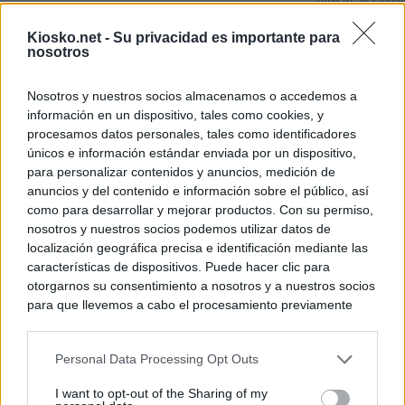
directo: el Gobie
tras la imposició
de "inaceptables
Kiosko.net -
Su privacidad es importante para
nosotros
Los viajeros atra
Italia: “Es ridíc
Nosotros y nuestros socios almacenamos o accedemos a
información en un dispositivo, tales como cookies, y
Sánchez responde
procesamos datos personales, tales como identificadores
únicos e información estándar enviada por un dispositivo,
para personalizar contenidos y anuncios, medición de
© Kiosko.net
Aviso Legal
Privacidad y Cookies
anuncios y del contenido e información sobre el público, así
como para desarrollar y mejorar productos. Con su permiso,
nosotros y nuestros socios podemos utilizar datos de
localización geográfica precisa e identificación mediante las
características de dispositivos. Puede hacer clic para
otorgarnos su consentimiento a nosotros y a nuestros socios
para que llevemos a cabo el procesamiento previamente
descrito. De forma alternativa, puede acceder a información
más detallada y cambiar sus preferencias antes de otorgar o
Personal Data Processing Opt Outs
negar su consentimiento. Tenga en cuenta que algún
procesamiento de sus datos personales puede no requerir
I want to opt-out of the Sharing of my
de su consentimiento, pero usted tiene el derecho de