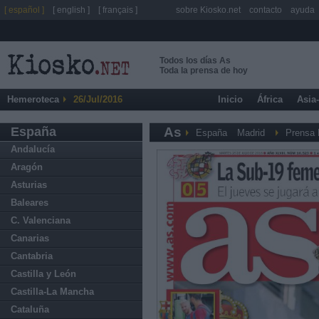
[ español ]
[ english ]
[ français ]
sobre Kiosko.net
contacto
ayuda
Todos los días As
Toda la prensa de hoy
Hemeroteca
26/Jul/2016
Inicio
África
Asia
España
As
España
Madrid
Prensa 
Andalucía
Aragón
Asturias
Baleares
C. Valenciana
Canarias
Cantabria
Castilla y León
Castilla-La Mancha
Cataluña