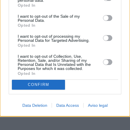
personal data.
rechazar tal procesamiento. Sus preferencias se aplicarán
Opted In
solo a este sitio web. Puede cambiar sus preferencias en
I want to opt-out of the Sale of my
cualquier momento entrando de nuevo en este sitio web o
Personal Data.
visitando nuestra política de privacidad.
Opted In
I want to opt-out of processing my
Personal Data for Targeted Advertising.
Opted In
I want to opt-out of Collection, Use,
Retention, Sale, and/or Sharing of my
Personal Data that Is Unrelated with the
Purposes for which it was collected.
Opted In
CONFIRM
Data Deletion
Data Access
Aviso legal