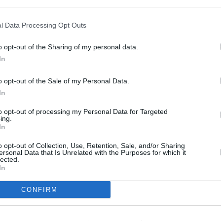
s en cualquier momento entrando de nuevo en este sitio web o visitan
privacidad.
l Data Processing Opt Outs
o opt-out of the Sharing of my personal data.
In
o opt-out of the Sale of my Personal Data.
In
to opt-out of processing my Personal Data for Targeted
ing.
In
o opt-out of Collection, Use, Retention, Sale, and/or Sharing
ersonal Data that Is Unrelated with the Purposes for which it
lected.
In
CONFIRM