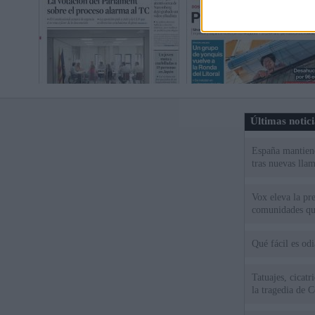
Últimas notic
España mantiene
tras nuevas llam
Vox eleva la pr
comunidades qu
Qué fácil es od
Tatuajes, cicat
la tragedia de C