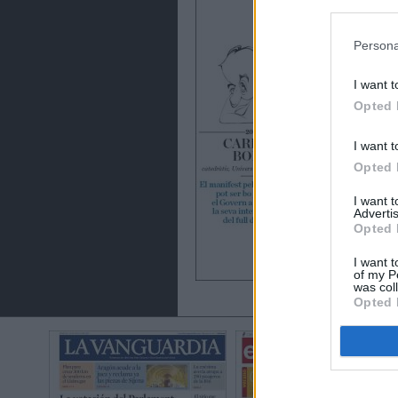
preferencia
política de 
Persona
I want t
Opted 
I want t
Opted 
I want 
Advertis
Opted 
I want t
of my P
was col
Opted 