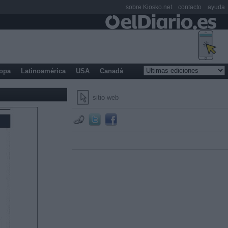
sobre Kiosko.net
contacto
ayuda
opa
Latinoamérica
USA
Canadá
sitio web