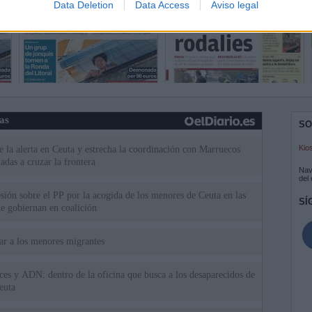
Data Deletion
Data Access
Aviso legal
ias
SO
Kio
 la alerta en Ceuta y estrecha la coordinación con Marruecos
adas a cruzar la frontera
Nav
del
esión sobre el PP por la acogida de los menores de Ceuta en las
SÍ
e gobiernan en coalición
iar a los menores migrantes
rices y ADN: dentro de la oficina que busca a los desaparecidos de
euta