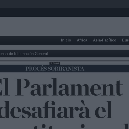
Inicio
África
Asia-Pacífico
Eur
ensa de Información General