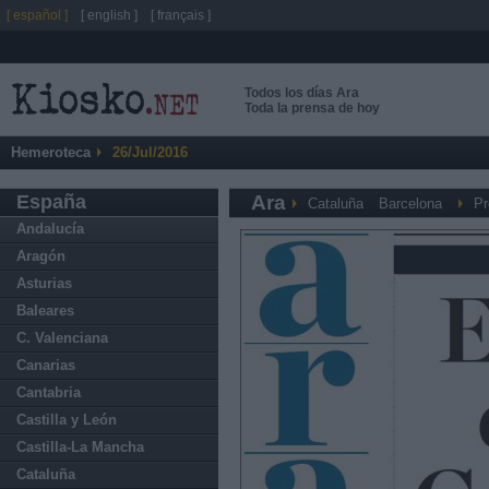
[ español ]
[ english ]
[ français ]
Todos los días Ara
Toda la prensa de hoy
Hemeroteca
26/Jul/2016
España
Ara
Cataluña
Barcelona
Pr
Andalucía
Aragón
Asturias
Baleares
C. Valenciana
Canarias
Cantabria
Castilla y León
Castilla-La Mancha
Cataluña