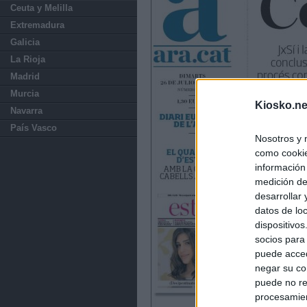
Ceuta y Melilla
Extremadura
Galicia
La Rioja
Madrid
Murcia
Kiosko.ne
Navarra
País Vasco
Nosotros y 
como cookie
información
medición de
desarrollar
datos de loc
dispositivo
socios para
puede acced
negar su co
puede no re
procesamien