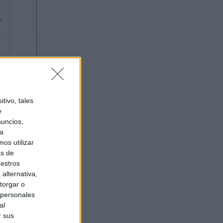
tivo, tales
e
nuncios,
ra
os utilizar
as de
uestros
alternativa,
torgar o
 personales
al
r sus