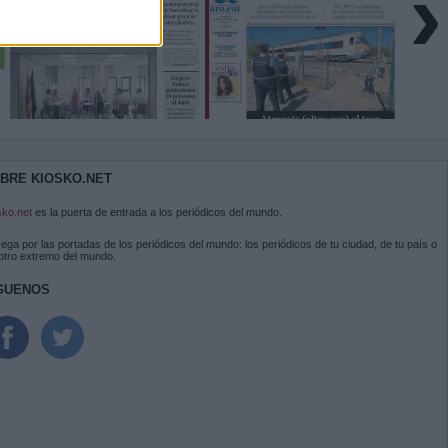
›
BRE KIOSKO.NET
sko.net
es la puerta de entrada a los periódicos del mundo.
ega por las portadas de los periódicos del mundo: los periódicos de tu ciudad, de tu país o
 otro extremo del mundo.
GUENOS