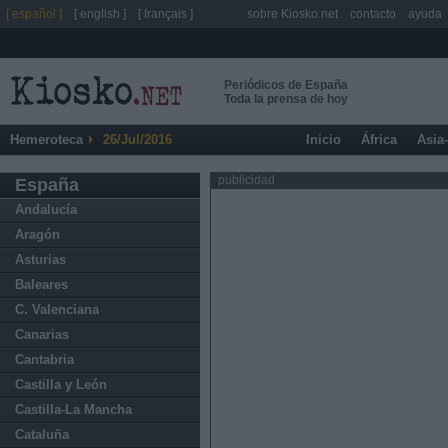
[ español ]
[ english ]
[ français ]
sobre Kiosko.net
contacto
ayuda
Periódicos de España
Toda la prensa de hoy
Hemeroteca
26/Jul/2016
Inicio
África
Asia
publicidad
España
Andalucía
Aragón
Asturias
Baleares
C. Valenciana
Canarias
Cantabria
Castilla y León
Castilla-La Mancha
Cataluña