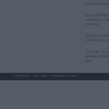
restricciones en l
Más de 800.000 t
residentes en Can
fronterizo
Qué hay detrás d
España por la cri
Sira Rego: "Es i
personas se muev
algo"
© Kiosko.net
Aviso Legal
Privacidad y Cookies