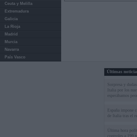
Ceuta y Melilla
Extremadura
Galicia
La Rioja
Madrid
Murcia
Navarra
País Vasco
Últimas notici
Sorpresa y dudas 
Italia por los nu
esperábamos peo
España impone co
de Italia tras el
Última hora polít
controles a 199 p