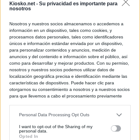
Kiosko.net -
Su privacidad es importante para
nosotros
Nosotros y nuestros socios almacenamos o accedemos a
información en un dispositivo, tales como cookies, y
procesamos datos personales, tales como identificadores
únicos e información estándar enviada por un dispositivo,
para personalizar contenidos y anuncios, medición de
anuncios y del contenido e información sobre el público, así
como para desarrollar y mejorar productos. Con su permiso,
nosotros y nuestros socios podemos utilizar datos de
localización geográfica precisa e identificación mediante las
características de dispositivos. Puede hacer clic para
otorgarnos su consentimiento a nosotros y a nuestros socios
para que llevemos a cabo el procesamiento previamente
descrito. De forma alternativa, puede acceder a información
más detallada y cambiar sus preferencias antes de otorgar o
Personal Data Processing Opt Outs
negar su consentimiento. Tenga en cuenta que algún
procesamiento de sus datos personales puede no requerir
I want to opt-out of the Sharing of my
de su consentimiento, pero usted tiene el derecho de
personal data.
rechazar tal procesamiento. Sus preferencias se aplicarán
Opted In