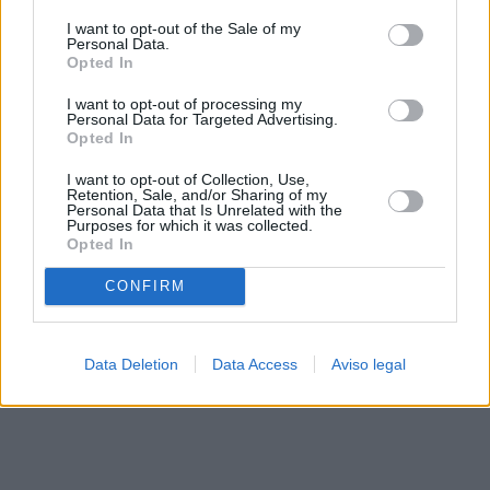
solo a este sitio web. Puede cambiar sus preferencias en
I want to opt-out of the Sale of my
cualquier momento entrando de nuevo en este sitio web o
Personal Data.
visitando nuestra política de privacidad.
Opted In
I want to opt-out of processing my
Personal Data for Targeted Advertising.
Opted In
I want to opt-out of Collection, Use,
Retention, Sale, and/or Sharing of my
Personal Data that Is Unrelated with the
Purposes for which it was collected.
Opted In
CONFIRM
Data Deletion
Data Access
Aviso legal